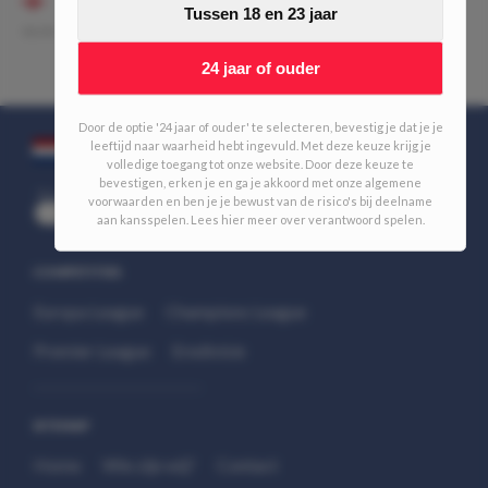
Tussen 18 en 23 jaar
je inzet!
06:00
WEDTIPS
24 jaar of ouder
Door de optie '24 jaar of ouder' te selecteren, bevestig je dat je je
leeftijd naar waarheid hebt ingevuld. Met deze keuze krijg je
Wat kost gokken jou?
volledige toegang tot onze website. Door deze keuze te
Stop op tijd.
bevestigen, erken je en ga je akkoord met onze algemene
voorwaarden en ben je je bewust van de risico's bij deelname
uit
aan kansspelen. Lees hier meer over verantwoord spelen.
COMPETITIES
Europa League
Champions League
Premier League
Eredivisie
SITEMAP
Home
Wie zijn wij?
Contact