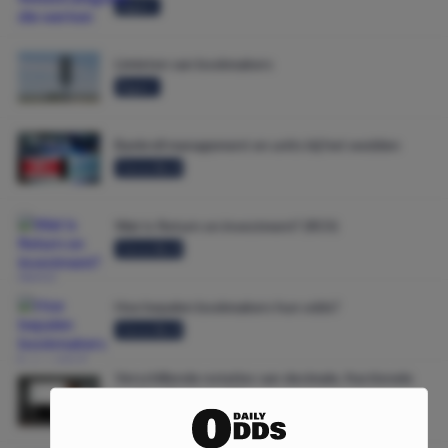
Expert
Limieten van bookmakers
Expert
Bankroll management en units bij het wedden
Gevorderd
Wat is Return on investment? (ROI)
Gevorderd
Hoe bepalen bookmakers hun odds?
Gevorderd
Verschillende notaties van decimale, fractionele
en Amerikaanse odds
Beginner