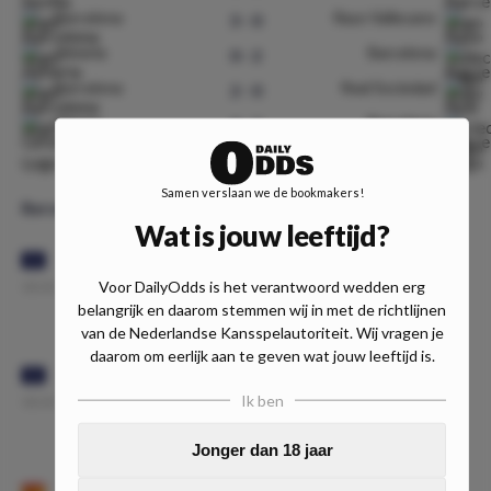
Barcelona
Rayo Vallecano
3
-
0
Almeria
Barcelona
0
-
2
Barcelona
Real Sociedad
2
-
0
Girona
Barcelona
4
-
2
Samen verslaan we de bookmakers!
Barcelona artikelen
Wat is jouw leeftijd?
DORTMUND - FC BARCELONA | Is er nog hoop
voor Dortmund?
Voor DailyOdds is het verantwoord wedden erg
08:00
belangrijk en daarom stemmen wij in met de richtlijnen
CHAMPIONS LEAGUE
van de Nederlandse Kansspelautoriteit. Wij vragen je
daarom om eerlijk aan te geven wat jouw leeftijd is.
ASTON VILLA - PSG | Villa hoopt op Europese magie,
maar PSG lijkt onhoudbaar
Ik ben
08:00
CHAMPIONS LEAGUE
Jonger dan 18 jaar
Superster direct belangrijk in El Clásico! Tot 6.00 keer