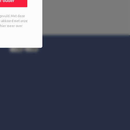
of ouder
ingevuld. Met deze
je akkoord met onze
 hier meer over
uit