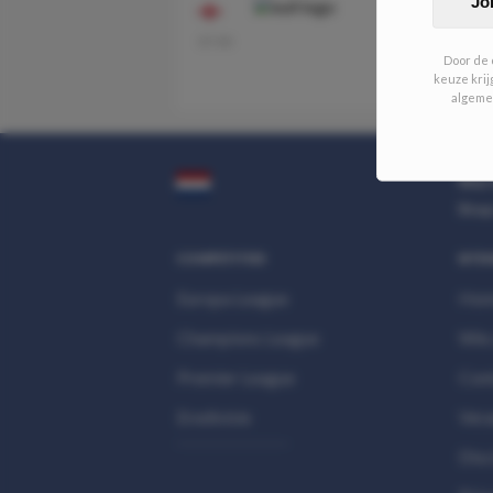
Jo
Nicolas Jacks
WEDTIPS
07:00
Door de o
keuze krij
algemen
Wat 
Stop 
COMPETITIES
SITE
Europa League
Ho
Champions League
Wie 
Premier League
Con
Eredivisie
Ver
Disc