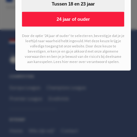
Tussen 18 en 23 jaar
vrouwen!
06:00
WEDTIPS
24 jaar of ouder
Door de optie '24 jaar of ouder' te selecteren, bevestig je dat je je
leeftijd naar waarheid hebt ingevuld. Met deze keuze krijg je
Wat kost gokken jou?
volledige toegang tot onze website. Door deze keuze te
Stop op tijd.
bevestigen, erken je en ga je akkoord met onze algemene
voorwaarden en ben je je bewust van de risico's bij deelname
uit
aan kansspelen. Lees hier meer over verantwoord spelen.
COMPETITIES
Europa League
Champions League
Premier League
Eredivisie
SITEMAP
Home
Wie zijn wij?
Contact