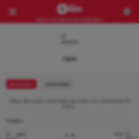
Samen verslaan we de bookmakers
Competities
Geen resultaten
Japan
Clubs
Geen resultaten
Artikelen
Wedstrijden
Statistieken
Geen resultaten
Helaas zijn er geen wedstrijden gevonden voor de komende 20
dagen...
Uitslagen
Japan
Syria
5
-
0