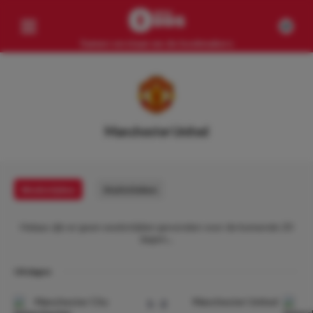
Samen verslaan we de bookmakers
Competities
Geen resultaten
Manchester United
Clubs
Geen resultaten
Artikelen
Wedstrijden
Statistieken
Geen resultaten
Helaas zijn er geen wedstrijden gevonden voor de komende 20
dagen...
Uitslagen
Manchester City
Manchester United
1
-
2