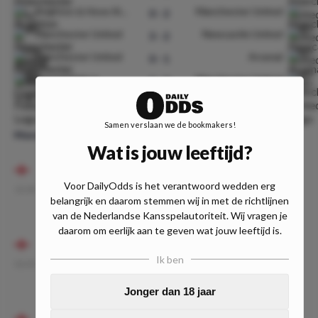
Brighton & Hove Albion
Manchester United
0
-
2
Manchester United
Newcastle United
3
-
2
Manchester United
Arsenal
0
-
1
Crystal Palace
Manchester United
4
-
0
Samen verslaan we de bookmakers!
Manchester United artikelen
Wat is jouw leeftijd?
Pakt Manchester United de eerste punten zonder Erik
ten Hag? Tot wel 4.40 keer je inzet!
Voor DailyOdds is het verantwoord wedden erg
10:40
belangrijk en daarom stemmen wij in met de richtlijnen
WEDTIPS
van de Nederlandse Kansspelautoriteit. Wij vragen je
daarom om eerlijk aan te geven wat jouw leeftijd is.
Manchester United vs. Fulham: Openingswedstrijd van
de Premier League
Ik ben
06:00
WEDTIPS
Jonger dan 18 jaar
Wie pakt de eerste prijs van het seizoen in Engeland?