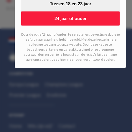
Tussen 18 en 23 jaar
Tot 99.00 keer je inzet!
06:00
WEDTIPS
24 jaar of ouder
Door de optie '24 jaar of ouder' te selecteren, bevestig je dat je je
leeftijd naar waarheid hebt ingevuld. Met deze keuze krijg je
Wat kost gokken jou?
volledige toegang tot onze website. Door deze keuze te
Stop op tijd.
bevestigen, erken je en ga je akkoord met onze algemene
voorwaarden en ben je je bewust van de risico's bij deelname
uit
aan kansspelen. Lees hier meer over verantwoord spelen.
COMPETITIES
Europa League
Champions League
Premier League
Eredivisie
SITEMAP
Home
Wie zijn wij?
Contact