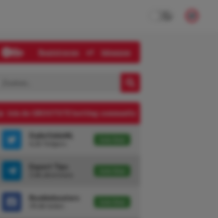
Registreren
of
Inloggen
Zoeken..
🤝 Join de GROOTSTE betting community
DailyOddsNL
Join hier
6.2k
Volgers
Expert Tips
Join hier
3.6k
abonnees
Bookiebeaters
Join hier
34.6k
leden