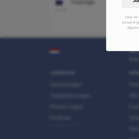
Jo
Madrilenen he
inzet!
07:00
Door de o
WEDTIPS
keuze krij
algemen
Wat 
Stop 
COMPETITIES
SITE
Europa League
Ho
Champions League
Wie 
Premier League
Con
Eredivisie
Ver
Disc