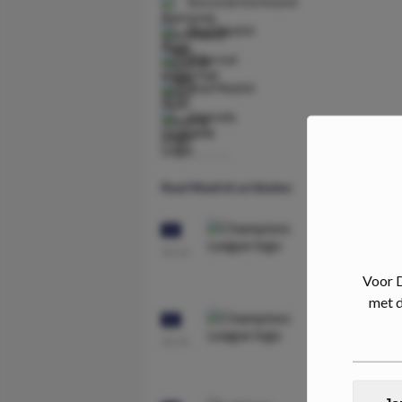
Borussia Dortmund
Real Madrid
Villarreal
Real Madrid
Granada
Competities
Real Madrid artikelen
REAL MADRID
Arsenal ruikt
08:00
Clubs
CHAMPIONS LE
Voor D
met d
INTER - BAYE
08:00
CHAMPIONS LE
Artikelen