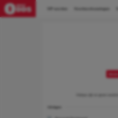
VIP worden
Voorbeschouwingen
S
Wedst
Helaas zijn er geen weds
Uitslagen