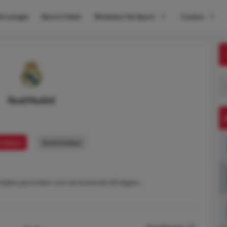
trategie
Beste Odds
Wedden Op Sport
Casino
▼
▼
Real Madrid
rijden
Statistieken
trijden gevonden voor de komende 20 dagen...