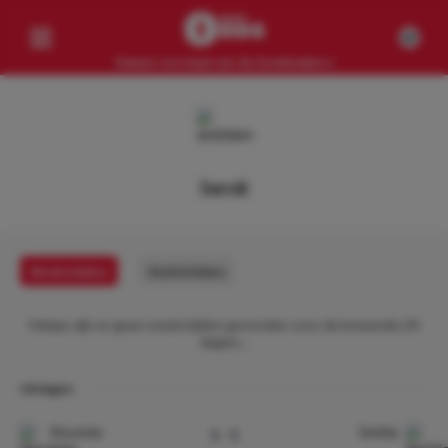
Samen verslaan we de bookmakers
Competities
Geen resultaten
Servië
Clubs
Geen resultaten
Artikelen
Wedstrijden
Statistieken
Geen resultaten
Helaas zijn er geen wedstrijden gevonden voor de komende 20
dagen...
Uitslagen
Slovenia
Serbia
1
-
1