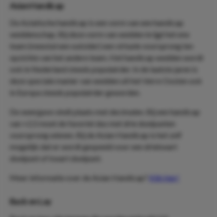
Asian Handicap
De Aziatische handicap is een vorm van een handicap
weddenschap. Bij deze vorm van wedden krijgt het ene
team (meestal een outsider) een virtuele voorsprong ten
opzichte van het andere team. Het handicap wedden wordt
ook in Nederland steeds populairder. In de laatste jaren is
deze speciale manier van wedden uit het Verre Oosten ook
in Europa steeds populairder geworden.
De weergave vindt plaats met decimalen. Bij een handicap
van +2,5 moet de favoriet dus met drie doelpunten
voorsprong winnen. Bij de Asian Handicap is het zelf
mogelijk dat er wordt gespeeld voor een driekwart
doelpunt of kwart doelpunt.
Meer informatie over de Asian Handicap?
Klik hier!
Back en Lay