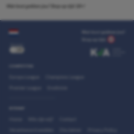
Wat kost gokken jou? Stop op tijd 18+!
Wat kost gokken jou?
Stop op tijd.
uit
COMPETITIES
Europa League
Champions League
Premier League
Eredivisie
SITEMAP
Home
Wie zijn wij?
Contact
Verantwoord wedden
Disclaimer
Privacy Policy