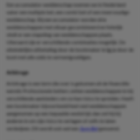
Een accumulator weddenschap noemen we in Nederland
vaker een multiple bet, een combi bet of een meervoudige
weddenschap. Bij een accumulator worden drie
weddenschappen met elkaar gecombineerd en feitelijk
vindt er een stapeling van weddenschappen plaats.
Uiteraard zijn er verschillende combinaties mogelijk. De
uiteindelijke uitbetaling door de bookmaker krijg je door de
inzet met alle odds te vermenigvuldigen.
Arbitrage
Arbitrage is een term die over is gekomen uit de financiële
wereld. Professionele betters zetten weddenschappen in bij
verschillende aanbieders om zo hun risico te spreiden. Heeft
een bookmaker bijvoorbeeld heel veel weddenschappen
aangenomen op een bepaalde wedstrijd, dan zet hij bij
anderen in om zijn risico te verlagen of zelfs te laten
verdwijnen. Dit wordt ook wel een
Sure Bet
genoemd.