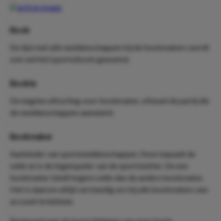
Book
De lijst met alle weddenschappen bij de bookmakers wordt
ook wel het (sports)book genoemd.
Bookie
De engelse afkorting voor bookmaker, oftewel de partij die
de weddenschappen aanneemt.
Bookmaker
Aanbieder van sportweddenschappen. Deze bepaalt de
odds en is de tegenspeler van de sportsbetter. De ene
bookmaker biedt hogere odds dan de andere bookmaker.
Het is daarom altijd verstandig om bij alle bookmakers een
account te hebben.
Benieuwd naar de beoordelingen van onze beste