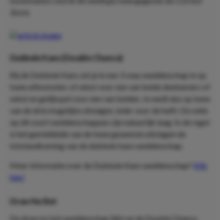
bookmakers wordt dit wedtype weergegeven als
Correct
Score.
Dubbele Kans (Double Chance)
Bij de Dubbele Kans zet je in een 3-way weddenschap in op
twee uitkomsten: of winst voor een van beide deelnemers of
winst en gelijkspel voor een van beiden. Je wedt dus op twee
van de drie mogelijke uitslagen, ieder voor de helft. De odds
op dit soort weddenschappen zijn natuurlijk laag. In de regel
is het gemiddelde van de twee gewenste uitslagen de
totstandkoming van de dubbele kans weddenschap.
Meer informatie over de Dubbele Kans weddenschap?
Klik
hier!
Draw No Bet
De draw no bet weddenschap lijkt op de Double Chance.