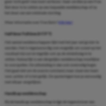
geen 'echt geld' mee kunt verliezen. Vaak verdien je een Free
Bet door in te zetten op een bepaalde weddenschap of na
het doen van een minimale storting.
Meer informatie over Free Bets?
Klik hier!
Halftime/ Fulltime (HT/FT)
Het aantal weddenschappen lijkt met het jaar wel groter te
worden. Het is tegenwoordig ook mogelijk om zowel op het
resultaat bij rust en tegelijk ook op de einduitslag in te
zetten. Natuurlijk is een dergelijke weddenschap moeilijker
te voorspellen. De uitbetaling is dan ook evenredig hoger.
Het gaat niet om de exacte ruststand, maar staat een team
voor, achter of is het gelijk. De quoteringen kun je eenvoudig
met elkaar vergelijken.
Handicap weddenschap
Bij de handicap weddenschap krijgt de tegenstrever een