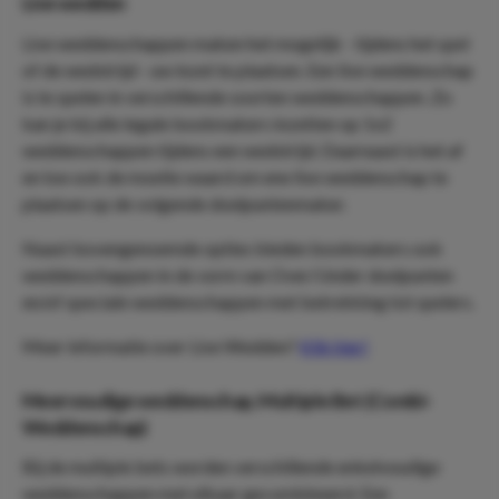
Live wedden
Live weddenschappen maken het mogelijk - tijdens het spel
of de wedstrijd - uw inzet te plaatsen. Een live weddenschap
is te spelen in verschillende soorten weddenschappen. Zo
kan je bij alle legale bookmakers inzetten op 1x2
weddenschappen tijdens een wedstrijd. Daarnaast is het af
en toe ook de moeite waard om ene live weddenschap te
plaatsen op de volgende doelpuntenmaker.
Naast bovengenoemde opties bieden bookmakers ook
weddenschappen in de vorm van Over/Under doelpunten
en/of speciale weddenschappen met betrekking tot spelers.
Meer informatie over Live Wedden?
Klik hier!
Meervoudige weddenschap, Multiple Bet (Combi-
Weddenschap)
Bij de multiple bets worden verschillende enkelvoudige
weddenschappen met elkaar gecombineerd. Een