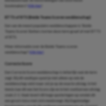
bookmakers?
Klik hier
!
BTTS of BTS (Beide Teams Scoren weddenschap)
Een van de meest populaire weddenschappen is ‘Beide
Teams Scoren’. Betters korten deze term graaf af met BTTS
of BTS.
Meer informatie over de Beide Teams scoren
weddenschap?
Klik hier!
Correcte Score
Een Correcte Score weddenschap is letterlijk wat de term
zegt. Bij dit wedtype speel je niet alleen op wie de
weddenschap wint maar zet je op de exacte uitslag. In het
tennis kan dit een Set Score zijn en in het voetbal een uitslag
zoals 2-1. Vaak levert dit hoge quoteringen op omdat dit
een groot risico met zich meebrengt. Bij Engelstalige