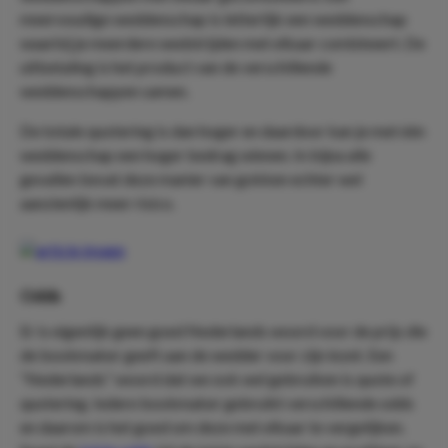
meervoudige weddenschap is letterlijk een weddenschap
waarbij je meerdere wedstrijden met elkaar combineert. De
uitbetaling is het product van de verschillende
weddenschappen samen.
De totale quotering is dan hoger en daardoor kan je met één
weddenschap een hoger bedrag winnen. In bijna alle
gevallen bevat deze manier van gokken echter wel
aanzienlijk meer risico.
Odds
Er is eigenlijk geen goed Nederlands woord voor de prijs die
de bookmaker geeft aan de wedder voor zijn inzet. Een
“Nederlands” woord dat we ook wel gebruiken is quote of
quotering. Iedere bookmaker gebruikt verschillende odds
en daarom is het goed om deze met elkaar te vergelijken.