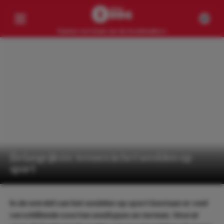
Samen verslaan we de bookmakers
Competities
Geen resultaten
Clubs
Geen resultaten
Artikelen
Geen resultaten
Belangrijkste termen in het wedden op
sport
In de wereld van het wedden op sport bestaan er veel
verschillende soorten wedtypes en termen. Vooral