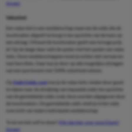
Groep!
Value bet
Een value bet is een weddenschap waarvan de odds die de
bookmaker afgeeft te hoog is ten opzichte van de kans op
een uitslag. Oftewel de bookmaker geeft een te hoge prijs
af. Op de lange duur wint de speler met het spelen van value
bets. Deze weddenschappen moet je echter niet verwarren
met Sure Bets. Daar kun je door op alle mogelijke uitslagen
van een sportevent met 100% zekerheid winnen.
Op
DailyOdds.com
kun je de value bets vinden door goed
te kijken naar de afwijking van bepaalde odds ten opzichte
van de gemiddelde odds zoals deze worden afgegeven door
de bookmakers. De gemiddelde odds vindt je in het odds
overzicht van iedere individuele weddenschap.
Te lui om het zelf te doen?
Klik dan hier voor onze Expert
Groep!