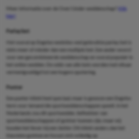
Meer informatie over de Over/Under weddenschap?
Klik
hier!
Parlay bet
Het vooral op Engelse wedsites veel gebruikte parlay bet is
niets meer of minder dan een multiple bet. Een ander woord
voor een gecombineerde weddenschap en vooral populair in
het online wedden. De odds van alle bets worden met elkaar
vermenigvuldigd tot een hogere quotering.
Punter
Een punter klinkt heel speciaal, maar is gewoon een Engelse
term voor iemand die sportweddenschappen speelt. In het
Nederlands zou dit sportwedder, liefhebber van
sportweddenschappen of gokker kunnen zijn, maar wij
houden het liever bij een
better
. Dit klinkt anders dan het
klassieke gokken en focust zich volledig op