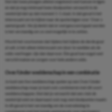
Stel dat twee ploegen allebei ongekend veel kansen krijgen
en dat je nog minimaal twee doelpunten verwacht in de
wedstrijd dat op dat moment 1-1 staat. In dat geval is het
interessant om te kijken naar de quoteringen voor 'Over x
aantal goals'. Als jij denkt dat er snel gescoord gaat worden
is het verstandig om zo snel mogelijk in te zetten.
Mocht het voorkomen dat tijdens het kijken de derde goal
al valt, is het alleen interessant om door te wedden als de
odds veel hoger zijn dan daarvoor. Één goal kan nogal veel
verschil maken en zorgen voor hele andere odds.
Over/Under weddenschap in een combinatie
Je kunt een live weddenschap spelen op een Over/Under
weddenschap maar je kunt ook combineren met dit soort
weddenschappen. Stel dat je verwacht dat een club de
wedstrijd wint en daarnaast ook nog veel doelpunten maakt.
In dit geval is het verstandig om de overwinning te
combineren met het totale aantal goals voor een hogere