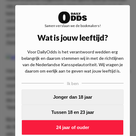
vier punten, in de set speel je minimaal zes games en in de
hele wedstrijd minimaal twee sets. Op deze drie
verschillende scores kun je inzetten. Hieronder in het
Samen verslaan we de bookmakers!
voorbeeld zie je de categorie 'Totaal aantal sets' bij het
ATP Queens Londen met onder andere Botic van de
Wat is jouw leeftijd?
Zandschulp.
Voor DailyOdds is het verantwoord wedden erg
belangrijk en daarom stemmen wij in met de richtlijnen
van de Nederlandse Kansspelautoriteit. Wij vragen je
Het is daarnaast ook mogelijk om Over/Under en dergelijke
daarom om eerlijk aan te geven wat jouw leeftijd is.
weddenschappen in te zetten op spelers en/of teams. In het
Ik ben
voorbeeld van Senegal-Nederland staat onderin namelijk
ook het aantal doelpunten per team aangeboden. Je kunt
Jonger dan 18 jaar
dus ook specifiek spelen op 'Nederland Over goals' en
'Senegal Under goals'.
Tussen 18 en 23 jaar
Bij tennis geldt dat je bijvoorbeeld kan spelen op Botic van
de Zandschulp Under 11.5 games of Rafael Nadal Under 3.5
24 jaar of ouder
sets. Hiervoor is het altijd raadzaam om vooraf te kijken wie