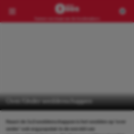
Samen verslaan we de bookmakers
Competities
Geen resultaten
Clubs
Geen resultaten
Artikelen
Geen resultaten
Over/Under weddenschappen
Naast de 1x2 weddenschappen is het wedden op 'over
under' ook erg populair in de wereld van