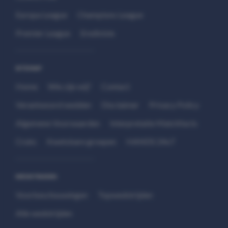
Europa League
Champions League
Premier League
Eredivisie
SITEMAP
Home
Wie zijn wij?
Contact
Verantwoord wedden
Disclaimer
Privacy Policy
Algemene Voorwaarden
Interpretatie Matchfacts
Cruks
Kwetsbare groepen
HANDS 24x7
WEDSTRIJDEN
Voorbeschouwingen
Topwedstrijden
Alle wedstrijden