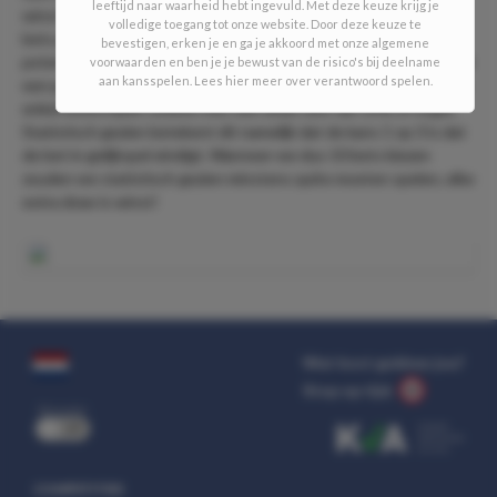
leeftijd naar waarheid hebt ingevuld. Met deze keuze krijg je
winst te maken. In onderstaande tabel zie je dat wanneer je 10
volledige toegang tot onze website. Door deze keuze te
bets plaatst, met een stake van €10 en een odd van 3.00, je
bevestigen, erken je en ga je akkoord met onze algemene
potential pay-out €300 is. Wanneer je payout 100 moet zijn, is dat
voorwaarden en ben je je bewust van de risico's bij deelname
aan kansspelen. Lees hier meer over verantwoord spelen.
een percentage van 33% dat je goed moet hebben. We gaan dus
enkel wedstrijden zoeken met een draw rate van 33% of hoger.
Statistisch gezien betekent dit namelijk dat de kans 1 op 3 is dat
de bet in gelijkspel eindigt. Wanneer we dus 10 bets kiezen
zouden we statistisch gezien minstens quite moeten spelen, elke
extra draw is winst!
Wat kost gokken jou?
Stop op tijd.
uit
COMPETITIES