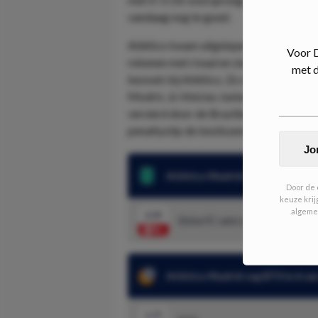
vandaag nog te goed.
Clubs
Atlético kwam afgelopen zondag voor het
Voor D
rekenen met rivaal en stadsgenoot Real
met d
bezoek bij Atlético. Zo waren er onde
Modric, & Vinicius Junior. Atlético Mad
versierd door de Braziliaan Matheus Cu
penaltystip de beslissende 1-0 tegen d
Artikelen
Jo
Atlético Madrid won maar 2 van 
Door de o
keuze krij
algemen
2.35
Elche FC wint of gelijkspel
Atlético Madrid zag BTS in 6 van
1.77