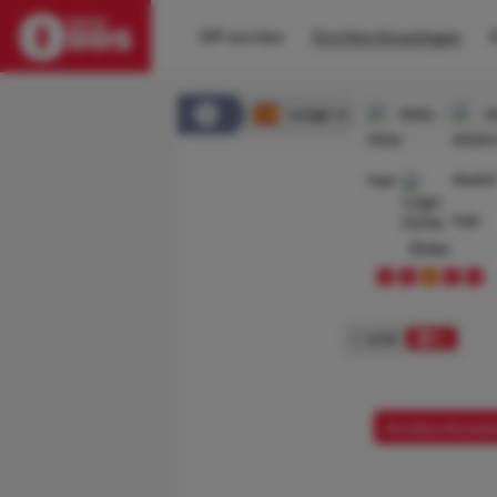
VIP worden
Voorbeschouwingen
S
La Liga
Elche
-
A
Elche
L
L
D
L
L
1
6.70
Voorbeschouwi