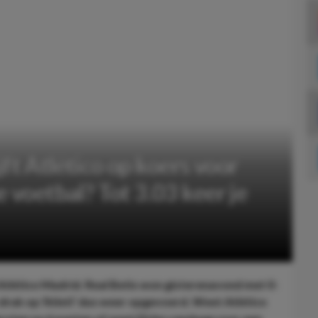
jft Atlético op koers voor
voetbal? Tot 3.03 keer je
Atlético Madrid. Real Betis won gisterenavond met 0-
 druk op ‘Atleti’ dus weer opgevoerd. Weet Atlético