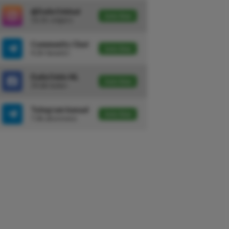
@DailyOddsnl
Join hier
16.1k
volgers
Community Chat
Join hier
4.2k
fanatici
DailyOdds NL
Join hier
20.6k
leden
Telegram kanaal
Join hier
7.6k
abonnees