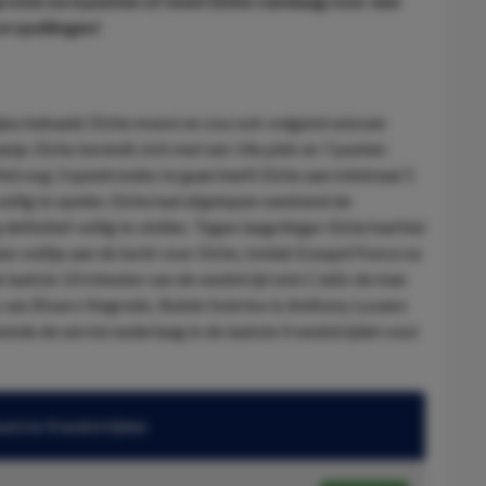
groten na 6 punten of weet Elche vandaag voor een
orspellingen!
ijna behaald. Elche moest en zou ook volgend seizoen
anje. Elche bevindt zich met een 14
e
plek en 7 punten
Met nog 3 speelrondes te gaan heeft Elche aan minimaal 1
veilig te spelen. Elche had afgelopen weekend de
finitief veilig te stellen. Tegen laagvlieger Elche had het
een vuiltje aan de lucht voor Elche, totdat Ezequil Ponce na
e laatste 10 minuten van de wedstrijd wist Cádiz de man
ls van Álvaro Negredo, Rubén Sobrino & Anthony Lozano
ende de eerste nederlaag in de laatste 4 wedstrijden voor
laatste 4 wedstrijden