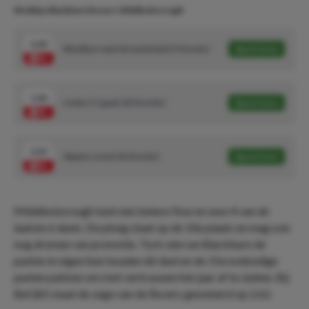
Wedtips Blackburn Rovers-Middlesborough
2.60
Blackburn wint de wedstrijd (5/10 units)
Speel mee
1.66
Under 2.5 goals (8/10 units)
Speel mee
3.25
Akpom scoort (4/10 units)
Speel mee
Middlesborough kent een betere flow en won 4 van de
laatste 6 duels. De ploeg staat op de 10e plaats en mag ook
nog dromen van promotie. Toch zien we Blackburn de
punten in eigen huis houden dit duel en de 3 broodnodige
punten pakken om met vertrouwen het jaar af te sluiten. Bij
Bet365 staat de zege van de Rovers genoteerd op 2.62.