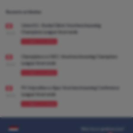
Recente artikelen
Union SG - Bodø/Glimt: Voorbeschouwing
Champions League Voorronde
08:00
VOORBESCHOUWING
Olympiakos vs NEC: Voorbeschouwing Champions
League Voorronde
08:00
VOORBESCHOUWING
FK Vojvodina vs Ajax: Voorbeschouwing Conference
League Voorronde
08:00
VOORBESCHOUWING
Wat kost gokken jou?