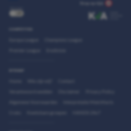
Stop op tijd.
uit
COMPETITIES
Europa League
Champions League
Premier League
Eredivisie
SITEMAP
Home
Wie zijn wij?
Contact
Verantwoord wedden
Disclaimer
Privacy Policy
Algemene Voorwaarden
Interpretatie Matchfacts
Cruks
Kwetsbare groepen
HANDS 24x7