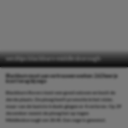
wedtips blackburn-middlesborough
Blackburn moet aan vertrouwen werken: 2.62 keer je
inzet terug bij zege
Blackburn Rovers kent een goed seizoen en bezit de
derde plaats. De ploeg heeft promotie in het vizier,
maar van de laatste 6 duels gingen er 4 verloren. Op 29
december neemt de ploeg het op tegen
Middlesborough om 20.45. Een zege is gewenst.