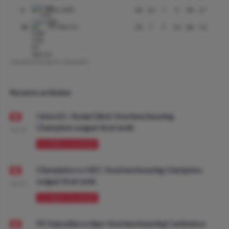
Marseille
3
38
22
7
9
73
27
AC Ajaccio
18
38
7
5
26
26
-51
Geschreven door:
OnnoDO
Recente artikelen
Union SG - Bodø/Glimt: Voorbeschouwing
Champions League Voorronde
08:00
VOORBESCHOUWING
Olympiakos vs NEC: Voorbeschouwing Champions
League Voorronde
08:00
VOORBESCHOUWING
FK Vojvodina vs Ajax: Voorbeschouwing Conference