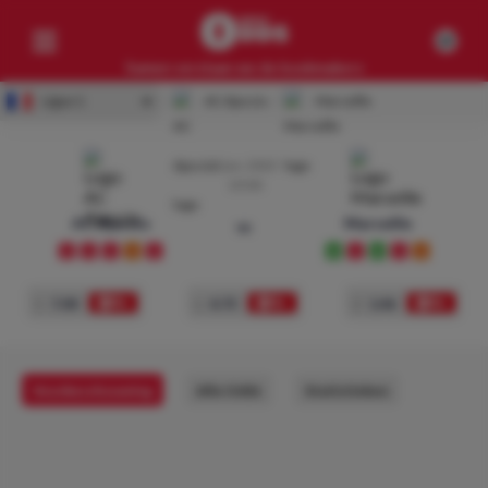
Samen verslaan we de bookmakers
Ligue 1
AC Ajaccio
-
Marseille
Competities
3 jun. 2023
Geen resultaten
19:00
Clubs
AC Ajaccio
Marseille
vs
Geen resultaten
L
L
L
D
L
W
L
W
L
D
Artikelen
1
7.00
x
4.75
2
1.46
Geen resultaten
Voorbeschouwing
Alle Odds
Statistieken