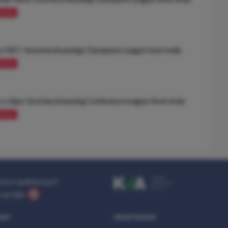
WING
vs NEC: Voorbeschouwing Champions League Voorronde
WING
 vs Ajax: Voorbeschouwing Conference League Voorronde
WING
kost gokken jou?
op tijd.
MAP
WEDSTRIJDEN