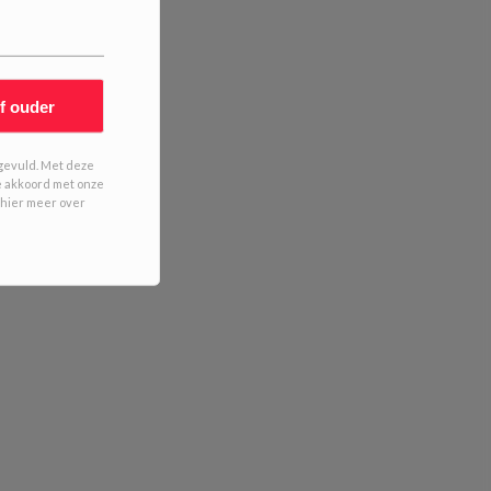
of ouder
ingevuld. Met deze
je akkoord met onze
 hier meer over