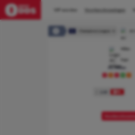
VIP worden
Voorbeschouwingen
S
Champions League
AC
AC Milan
L
D
L
W
D
1
2.09
Voorbeschouwi