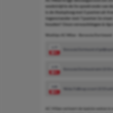
wedstrijd in de 5e speelronde van
is de thuisploeg met 5 punten uit 4 
tegenstander met 7 punten 1e staat
houden? Onze verwachtingen & tips 
Wedtips AC Milan - Borussia Dortmund
1.77
Borussia Dortmund of gelijkspel
3.70
Borussia Dortmund wint (3/10 u
3.85
Niclas Fullkrug scoort (3/10 uni
AC Milan verkeert de laatste weken in e