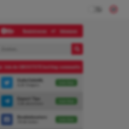
Registreren
of
Inloggen
Zoeken..
🤝 Join de GROOTSTE betting community
DailyOddsNL
Join hier
6.2k
Volgers
Expert Tips
Join hier
3.6k
abonnees
Bookiebeaters
Join hier
34.6k
leden