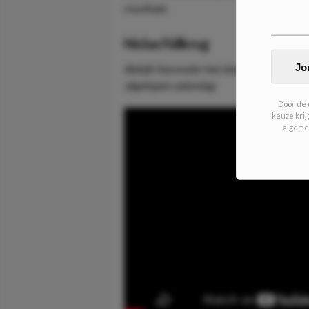
resultaat.
Niclas Füllkrug
Artikelen
Jo
Bekijk hieronder het doelpunt van Nic
afgelopen zaterdag
Door de o
keuze krij
algemen