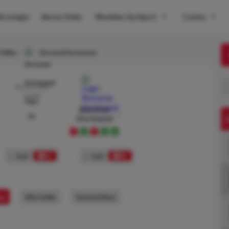
trategie
Beste Odds
Wedden Op Sport
Casino
▼
▼
 Milan
-
Borussia Dortmund
28 nov. 2023
20:00
Borussia
vs
Dortmund
L
W
L
W
W
x
3.65
2
3.60
ng
Alle Odds
Statistieken