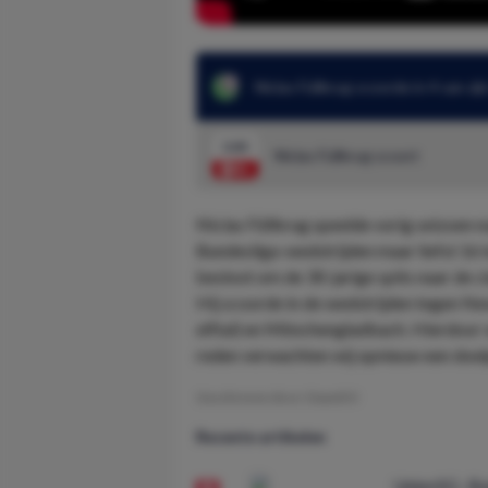
Niclas Füllkrug scoorde in 4 van zi
3.85
Niclas Füllkrug scoort
Niclas Füllkrug speelde vorig seizoen 
Bundesliga-wedstrijden maar liefst 16 
besloot om de 30-jarige spits naar de cl
Hij scoorde in de wedstrijden tegen New
elftal) en Mönchengladbach. Hierdoor w
reden verwachten wij opnieuw een doelp
Geschreven door:
DaanDO
Recente artikelen
Union SG - B