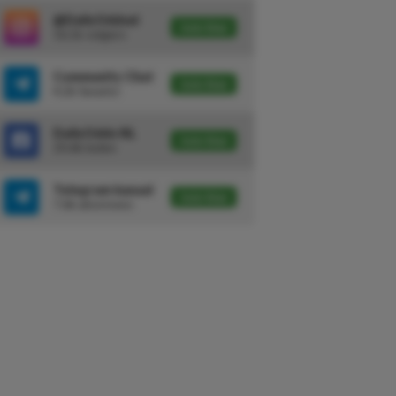
@DailyOddsnl
Join hier
16.1k
volgers
Community Chat
Join hier
4.2k
fanatici
DailyOdds NL
Join hier
20.6k
leden
Telegram kanaal
Join hier
7.6k
abonnees