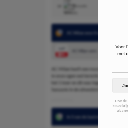
Sassuolo
19
AC Milan won 4 van de laatste 5
Clubs
Voor D
1.47
AC Milan wint
met d
AC Milan heeft een mooie quotering gek
in onze ogen wel terecht. In eigen huis 
het 1 keer en dit was tegen Borussia Dor
Artikelen
Jo
Sassuolo in de uitwedstrijden niet erg l
Door de o
keuze krij
algemen
In 5 van de laatste 6 wedstrijd