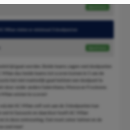
Speel mee
AC Milan vielen er minimaal 3 doelpunten
l
Speel mee
edstrijd gaat worden. Beide teams zagen veel doelpunten
AC Milan dus beide teams tot scoren komen in 5 van de
suolo het niet makkelijk gaat hebben een doelpunt te
ukt door onder andere Salernitana, Monza en Frosinone.
 Milan wisten te scoren!
 wij dat AC Milan zelf ook aan de 3 doelpunten kan
 wel in Sassuolo en daardoor hoeft AC Milan
ren in deze ontmoeting. Dat moet zeker lukken en de
oe snel mee!