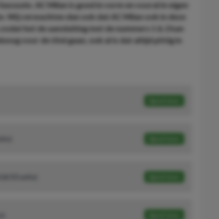
 Sassuolo. AC Milan is goed in vorm en vooral in eigen
n. Wij verwachten dan ook dat AC Milan ook in deze
 zodat het de aansluiting met de nummers 1 & 2 kan
snog voor de titel gaan, ook al is dat altijd pittig in
Speel mee
its)
Speel mee
 (6/10 units)
Speel mee
s)
Speel mee