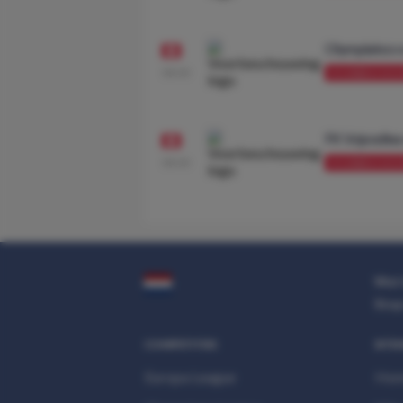
Olympiakos 
08:00
VOORBESCHOU
FK Vojvodina
08:00
VOORBESCHOU
Wat 
Stop 
COMPETITIES
SITE
Europa League
Ho