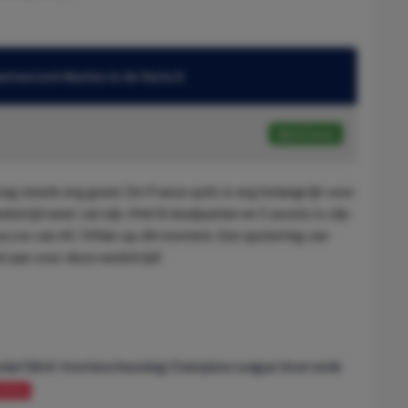
untencontributies in de Serie A
Speel mee
 nog steeds erg goed. De Franse spits is erg belangrijk voor
trijd weer zal zijn. Met 8 doelpunten en 5 assists is zijn
 succes van AC Milan op dit moment. Een quotering van
l aan voor deze wedstrijd!
odø/Glimt: Voorbeschouwing Champions League Voorronde
WING