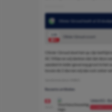
Olivier Giroud heeft al 13 doelp
2.05
Olivier Giroud scoort
Olivier Giroud doet het op zijn leeftijd
AC Milan en wij denken dat dat deze weds
aandeel in ieder geval erg groot in het
boven de 2 durven wij dan ook zeker we
Geschreven door:
PMDO
Recente artikelen
Union SG - B
08:00
VOORBESCHOU