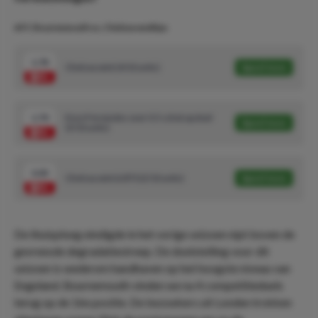
AFC Bournemouth vs, Chelsea wedtips
1.78
Chelsea wint (4/10 units)
Speel mee
1.70
Enzo Fernándes over 0.5 schot op doel
Speel mee
(3/10 units)
3.05
Chelsea wint & BTS (2/10 units)
Speel mee
De thuisploeg eindigde in het vorige seizoen nipt boven de
gevreesde degradatiestreep. De doelstelling voor dit
seizoen is wederom handhaven op het hoogste niveau van
Engeland. Bournemouth vinden we na 4 competitieduels
terug op de 16e positie. De bezoekers uit Londen trokken