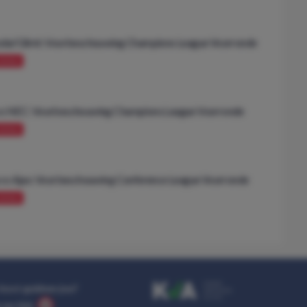
odø/Glimt: Voorbeschouwing Champions League Voorronde
WING
vs NEC: Voorbeschouwing Champions League Voorronde
WING
 vs Ajax: Voorbeschouwing Conference League Voorronde
WING
kost gokken jou?
op tijd.