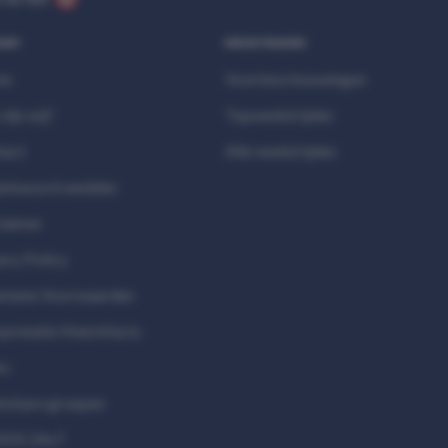
MAP
WEDSTRIJDEN
me
Voorbeschouwingen
zijn wij?
Topwedstrijden
tact
Alle wedstrijden
antwoord wedden
laimer
acy Policy
emene Voorwaarden
rpretatie Matchfacts
ks
tsbare groepen
DS 24x7