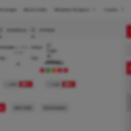
trategie
Beste Odds
Wedden Op Sport
Casino
▼
▼
Al Akhdoud
-
Al Ittihad
14 sep. 2023
15:00
Al Ittihad
vs
L
W
D
L
L
x
6.50
2
1.20
ng
Alle Odds
Statistieken