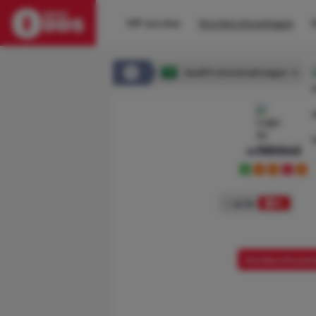
VIP worden
Voorbeschouwingen
S
Saudi Professional League
Al Akhdoud
W
D
D
L
D
1
12.50
Voorbeschouwi