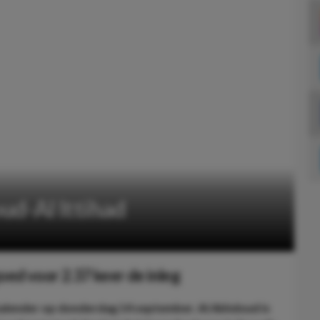
ud-Al Ittihad
ed voor 2.37 keer de inleg
 kalender op donderdag 14 september. Al Akhdoud is