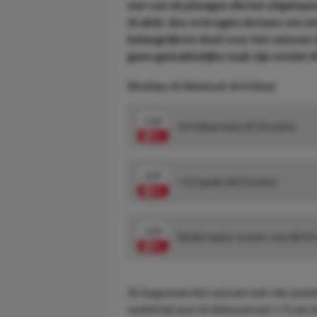
een van de ploegen die het afgelope
Arabië, dus ze kregen de kans om zi
belangrijkste doel voor het seizoen
geen gemakkelijke taak zijn omdat 
Wedtips Al Akhdoud-Al Ittihad
1.20
Al Ittihad wint (9/10 units)
2.37
+3.5 goals (6/10 units)
1.53
Beide teams scoren: nee (8/10 
Ze begonnen het seizoen met vier punten
wedstrijd won Al Akhoud met 1-0 van Al 