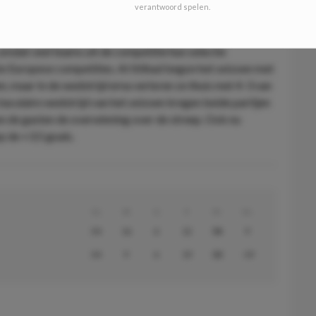
Speel mee
verantwoord spelen.
 omdat veel teams uit de competitie hun selectie
te Europese competities. Al Ittihad begon het seizoen met
n, maar in de wedstrijd erna verloren ze thuis met 4-3 van
ctaculaire wedstrijd van het seizoen kregen beide partijen
en de gasten de overwinning over de streep. Ook nu
p de +3.5 goals.
Gs
W
G
V
Pt
Ds
34
16
6
12
54
9
34
9
6
19
33
-19