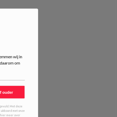
emmen wij in
je daarom om
of ouder
ingevuld. Met deze
je akkoord met onze
 hier meer over