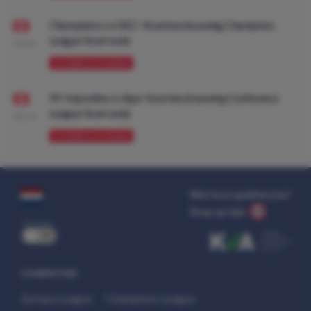
Olympiakos vs NEC: Voorbeschouwing Champions
League Voorronde
08:00
VOORBESCHOUWING
FK Vojvodina vs Ajax: Voorbeschouwing Conference
League Voorronde
08:00
VOORBESCHOUWING
Wat kost gokken jou?
Stop op tijd.
uit
COMPETITIES
Europa League
Champions League