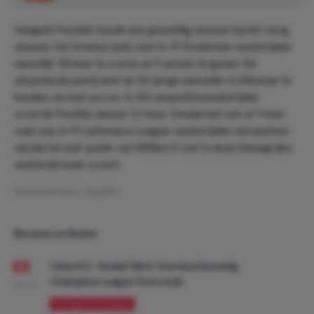
Vangelis Pavlidis kende een geweldig seizoen bij AZ vorig
seizoen. De Griekse spits wist in 37 Eredivisie-wedstrijden
namelijk 18 keer te scoren en 5 assists te geven. De
uitspelende partij wist de 24-jarige aanvaller in Alkmaar te
houden, en met succes. In 20 competitiewedstrijden
scoorde Pavlidis alweer 11 keer. Omdat het ook al 7 keer
raak was in 9 Conference League-wedstrijden verwachten
wij dat de oud-speler van Willem II ook in deze blenagrijke
wedstrijd weer scoort.
Geschreven door:
DaanDO
Recente artikelen
Union SG - Bodø/Glimt: Voorbeschouwing
Champions League Voorronde
08:00
VOORBESCHOUWING