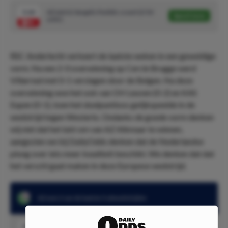
5.10
AZ wint & Vangelis Pavlidis scoort (2/10
Speel mee
units)
RSC Anderlecht verkeert de laatste weken in een geweldige
vorm. Na een 2-0 overwinning op Cercle Brugge werd
Villarreal met 0-1 verslagen door de Belgen. Na deze
overwinning won het ook van OH Leuven (0-2) en KAS
Eupen (0-1), toen het doelpuntloos gelijkspeelde in de
wedstrijd tegen Westerlo. Ondanks de goede vorm denken
wij niet dat het lukt om van AZ Alkmaar te winnen,
aangezien we bij DailyOdds denken dat de Nederlandse
ploeg over iets meer kwaliteit beschikt. We denken dat dat
het verschl gaat maken in deze Europese wedstrijd.
AZ won 2 van de laatste 3 uitwedstrijden
2.60