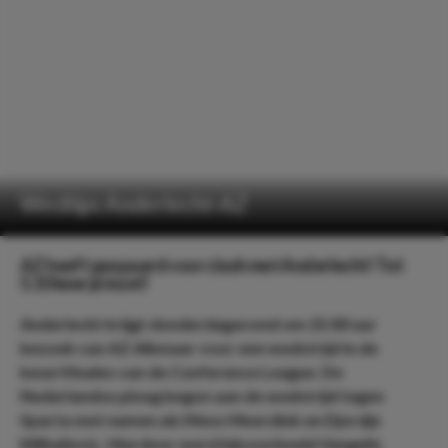
Wedtips Anderlecht-AZ
AZ heeft gespaard voor clash met Anderlecht! Tot
5.10 keer je inzet!
Anderlecht krijgt donderdagavond om 21:00 uur
bezoek van AZ Alkmaar voor een wedstrijd in de
kwartfinales van de Conference League. De
Nederlandse ploeg begon aan de wedstrijd tegen
Sparta met namen als Mexx Meerdink en Djordje
Milhailovic. Hierdoor werd bijvoorbeeld Vangelis