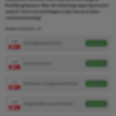
Pavlidis gespaard. Was de nederlaag tegen Sparta het
waard? Onze verwachtingen & tips lees je in deze
voorbeschouwing!
Wedtips Anderlecht - AZ
1.44
AZ of gelijkspel (8/10 units)
Speel mee
2.60
AZ wint (5/10 units)
Speel mee
1.77
Minder dan 2.5 doelpunten (6/10 units)
Speel mee
3.10
Vangelis Pavlidis scoort (3/10 units)
Speel mee