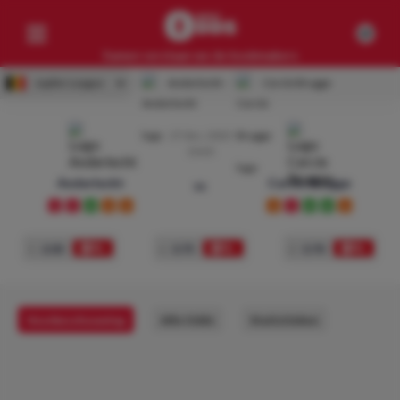
Samen verslaan we de bookmakers
Jupiler League
Anderlecht
-
Cercle Brugge
Competities
27 dec. 2023
Geen resultaten
19:45
Clubs
Anderlecht
Cercle Brugge
vs
Geen resultaten
L
L
W
D
D
D
L
W
W
D
Artikelen
1
2.03
x
3.75
2
3.70
Geen resultaten
Voorbeschouwing
Alle Odds
Statistieken