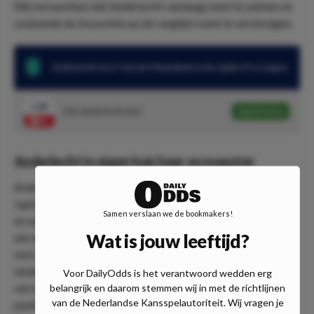
Wij verwachten dat Anderlecht vandaag weet te winnen en
zodoende de 2e positie op de ranglijst weet te verstevigen.
Anderlecht won 7 van de 9 thuisduels in de Jupiler Pro League
1.84
RSC Anderlecht wint
Speel mee
Anderlecht in eigen huis heer en meester
Anderlecht heeft prima eerste maanden achter de rug in de
Jupiler Pro League. De thuisploeg is de runner-up in België
Samen verslaan we de bookmakers!
en wist daarnaast in eigen huis nog niet te verliezen. Van de
Wat is jouw leeftijd?
eerste 9 competitiewedstrijden in de Jupiler Pro League
wist Anderlecht er maar liefst 7 winnend af te sluiten en
eindigde er 2 in een gelijkspel. Afgelopen weekend
Voor DailyOdds is het verantwoord wedden erg
veroverde Anderlecht in de slotfase 3 hele belangrijke
belangrijk en daarom stemmen wij in met de richtlijnen
van de Nederlandse Kansspelautoriteit. Wij vragen je
punten. In eigen huis wist het met 2-1 te winnen van KRC