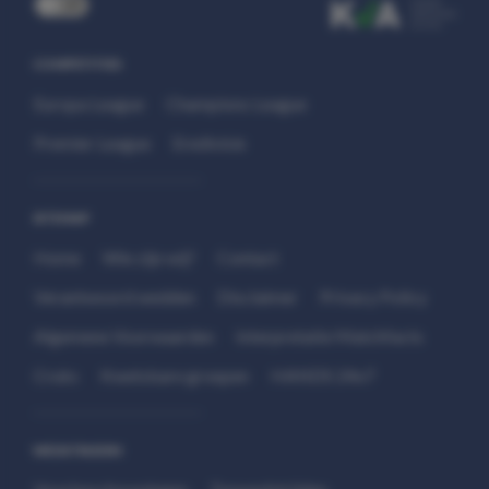
uit
COMPETITIES
Europa League
Champions League
Premier League
Eredivisie
SITEMAP
Home
Wie zijn wij?
Contact
Verantwoord wedden
Disclaimer
Privacy Policy
Algemene Voorwaarden
Interpretatie Matchfacts
Cruks
Kwetsbare groepen
HANDS 24x7
WEDSTRIJDEN