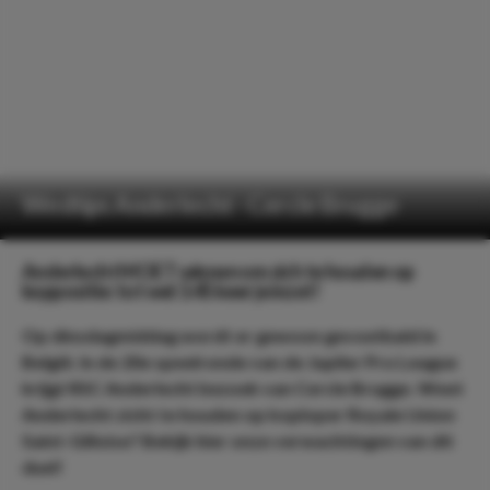
Wedtips Anderlecht - Cercle Brugge
Anderlecht MOET winnen om zich te houden op
koppositie: tot wel 3.45 keer je inzet!
Op dinsdagmiddag wordt er gewoon gevoetbald in
België. In de 20e speelronde van de Jupiler Pro League
krijgt RSC Anderlecht bezoek van Cercle Brugge. Weet
Anderlecht zicht te houden op koploper Royale Union
Saint-Gilloise? Bekijk hier onze verwachtingen van dit
duel!