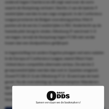
onderuit tegen Charleroi en dit zegt veel over de vorm
waarin de thuisploeg verkeert. Slechts 2 van de laatste 9
wedstrijden werden in een zege omgezet. In de Conference
League presteren de Belgen vooralsnog prima. Met 4
punten uit de eerste 2 wedstrijden is RSC Anderlecht op de
tweede plek terug te vinden. Silkeborg IF werd met 1-0
verslagen, terwijl de thuisploeg tegen FCSB niet verder
kwam dan een doelpuntloos gelijkspel.
In tegenstelling tot andere Engelse ploegen wel eens nalaten
in de Europa of Conference League, neemt West Ham
United deze competitie uitermate serieus. De eerste 2
groepswedstrijden werden dan ook in 3 punten omgezet.
Zowel FCSB (3-1) als Silkeborg IF (2-3) werd aan de kant
gezet. Na de overwinning op Wolverhampton Wanderers
lijkt West Ham United de gewenste vorm gevonden te
hebben. Wij voorzien in België een driepunter voor de
bezoekers.
Samen verslaan we de bookmakers!