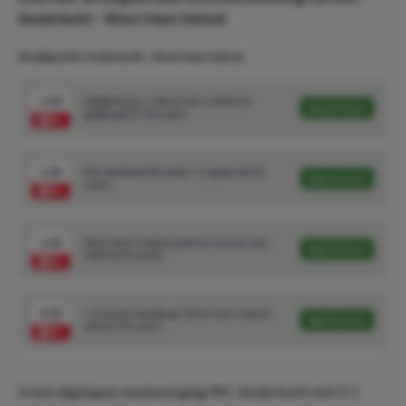
Anderlecht - West Ham United.
Wedtips RSC Anderlecht - West Ham United:
1.30
Dubbele kans: West Ham United of
Speel mee
gelijkspel (7/10 units)
1.34
RSC Anderlecht under 1.5 goals (6/10
Speel mee
units)
1.54
West Ham United wint ten minste één
Speel mee
helft (4/10 units)
4.20
-1,5 Asian Handicap: West Ham United
Speel mee
wint (2/10 units)
In het afgelopen weekend ging RSC Anderlecht met 0-1