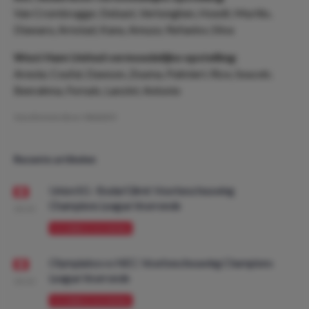
Van Crombrugge; Debast, Vertonghen, Hoedt; Murillo,
Diawara, Arnstad, Kana, Amuzu; Refaelov, Silva
West Ham United vermoedelijke opstelling:
Areola; Coufal, Dawson, Zouma, Palmieri; Rice, Soucek;
Benrahma, Fornals, Lanzini; Antonio
Geschreven door:
NielsDO
Recente artikelen
Union SG - Bodø/Glimt: Voorbeschouwing
Champions League Voorronde
08:00
VOORBESCHOUWING
Olympiakos vs NEC: Voorbeschouwing Champions
League Voorronde
08:00
VOORBESCHOUWING