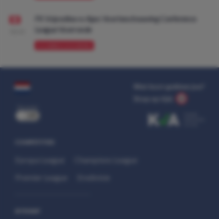
FK Vojvodina vs Ajax: Voorbeschouwing Conference
League Voorronde
08:00
VOORBESCHOUWING
Wat kost gokken jou?
Stop op tijd.
uit
COMPETITIES
Europa League
Champions League
Premier League
Eredivisie
SITEMAP