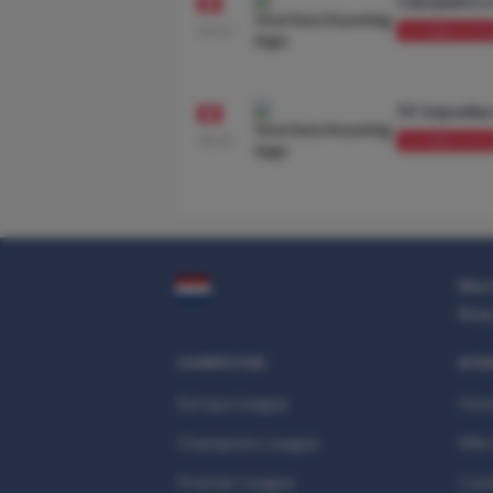
Olympiakos 
08:00
VOORBESCHOU
FK Vojvodina
08:00
VOORBESCHOU
Wat 
Stop 
COMPETITIES
SITE
Europa League
Ho
Champions League
Wie 
Premier League
Con