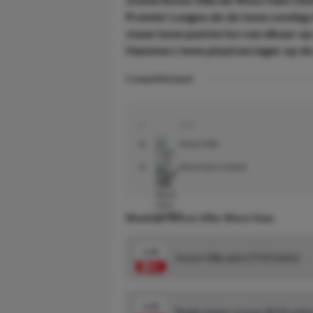
Premier League als de twee zondag 
staan twee punten los van elkaar op d
Hammers twee plaatsen lager op de
Competitiestand
Club
#
Aston Villa
4
West Ham United
9
Wedtips Aston Villa-West Ham
1.91
Aston Villa wint (7/10 Units)
1.55
Beide teams scoren (8/10 units