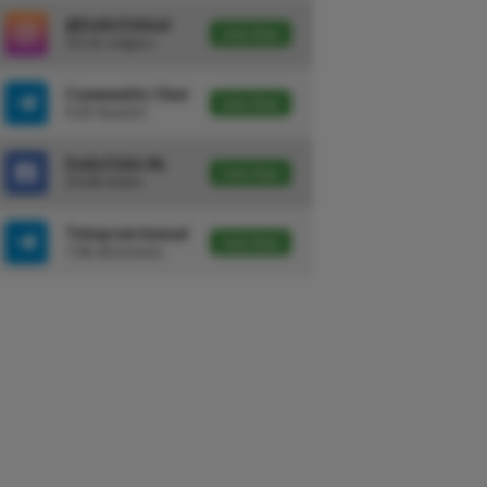
@DailyOddsnl
Join hier
16.1k
volgers
Community Chat
Join hier
4.2k
fanatici
DailyOdds NL
Join hier
20.6k
leden
Telegram kanaal
Join hier
7.6k
abonnees