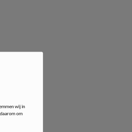
emmen wij in
je daarom om