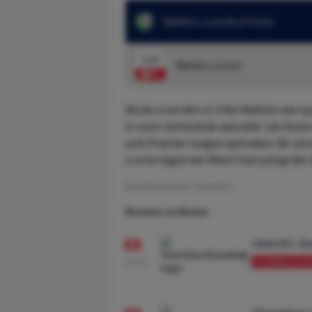
Watkins scoorde al 4 keer
2.15
Watkins scoort
Bij de scoorders is Ollie Watkins een sp
in vorm verkerende aanvaller van Aston V
acht Premier League optredens dit seizoe
scoren tegen een West Ham ploeg dat ve
Geschreven door:
OnnoDO
Recente artikelen
Union SG - B
08:00
VOORBESCHOU