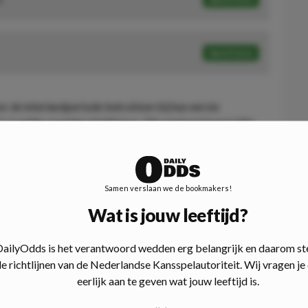
Speel mee
r de interlandperiode betrokken bij hun eerste
 1-1 gelijk speelden bij Wolves. Dit weekend keert Villa
s en zal het proberen om het winnende gevoel terug te
Geen resultaten
Samen verslaan we de bookmakers!
Wat is jouw leeftijd?
Speel mee
ailyOdds is het verantwoord wedden erg belangrijk en daarom st
e richtlijnen van de Nederlandse Kansspelautoriteit. Wij vragen 
eerlijk aan te geven wat jouw leeftijd is.
10 thuiswedstrijden in de Premier League zegevierde, is de
Geen resultaten
 het feit dat West Ham in drie van hun vier uitwedstrijden