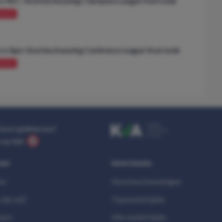
vs NEC: Voorbeschouwing Champions League Voorronde
WING
 vs Ajax: Voorbeschouwing Conference League Voorronde
WING
kost gokken jou?
op tijd.
MAP
WEDSTRIJDEN
me
Voorbeschouwingen
zijn wij?
Topwedstrijden
tact
Alle wedstrijden