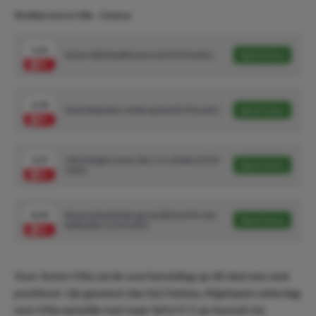
Wedtips Aston Villa - Chelsea
1.61
Aston Villa kwalificeert zich (5/10 units)
Speel mee
2.10
Noni Madueke schiet op doel (3/10 units)
Speel mee
2.37
John Mcginn meer dan 1.5 schoten (3/10
Speel mee
units)
8.50
Bovenstaande tips gecombineerd in een
Speel mee
betbuilder (1/10 units)
Voor Aston Villa zal de voorbereiding op dit duel een stuk
positiever zijn geweest dan bij Chelsea. Afgelopen zaterdag
won Villa namelijk met maar liefst 0-5 op bezoek bij