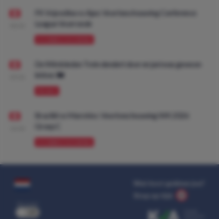
FK Vojvodina vs Ajax: Voorbeschouwing Conference
League Voorronde
08:00
VOORBESCHOUWING
De Wimbledon Trein dendert door en juni was gewoon
lekker. 🚂
09:00
PROMO
Brazilië vs Marokko: Voorbeschouwing WK 2026
Groep C
10:00
VOORBESCHOUWING
Wat kost gokken jou?
Stop op tijd.
uit