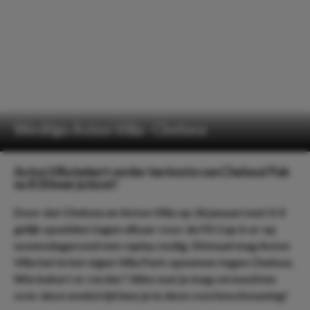
Wedtips Aston Villa - Chelsea
Aston Villa bekert verder ten koste van Chelsea! Pak
nu 8.50 keer je inzet!
Door dat Chelsea en Aston Villa op 26 januari met 0-0
gelijk speelden tegen elkaar voor de FA Cup is er op
woensdagavond een replay nodig. Ditmaal mag Aston
Villa het in het eigen Villa Park opnemen tegen Chelsea.
Wie bekert er verder? Alles wat je mag verwachten
over deze wedstrijd lees je in deze voorbeschouwing!