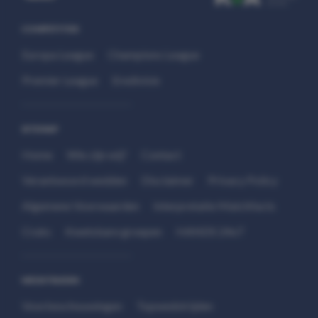
COMPETITIES
Europa League
Champions League
Premier League
Eredivisie
SITEMAP
Home
Wie zijn wij?
Contact
Verantwoord wedden
Disclaimer
Privacy Policy
Algemene Voorwaarden
Interpretatie Matchfacts
Cruks
Kwetsbare groepen
HANDS 24x7
WEDSTRIJDEN
Voorbeschouwingen
Topwedstrijden