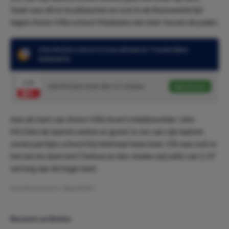
Vaak was dit in invalbeurten en ook in de thuiswedstrijd
tegen Aston Villa schoot Madueke een keer tussen de palen.
John McGinn schoot in 6 van zijn laatste 7 wedstrijden
minimaal 2x
2.37
John McGinn meer dan 1.5 schoten
Speel mee
Aan de kant van Aston Villa levert middenvelder John
McGinn de laatste weken er goed. In zes van zijn laatste
zeven partijen schoot hij minimaal twee keer. Dit was ook in
het eerste duel met Chelsea en dus vinden wij odds van 2.37
wel erg aan de hoge kant.
Geschreven door:
MauritsDO
Recente artikelen