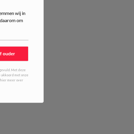
emmen wij in
je daarom om
of ouder
ingevuld. Met deze
je akkoord met onze
 hier meer over