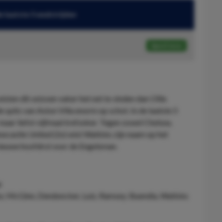
de laatste 5 wedstrijden
Speel mee
isten dit seizoen vaker het net te vinden dan Ollie
e spits van Aston Villa enorm op schot. In de laatste 5
maar liefst vijfmaal trefzeker. Tegen zowel Chelsea,
wcastle United (2x) wist Watkins zijn naam op het
nieuwe hoofdrol voor de Engelsman.
:
o; McGinn, Dendoncker, Luiz, Ramsey; Buendia, Watkins