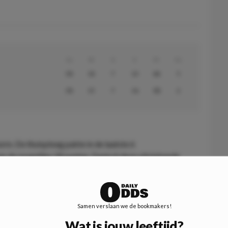
Gs
W
G
V
Pt
Ds
38
18
7
13
61
5
38
15
7
16
52
2
orm. De thuisploeg pakte in de laatste 6
an de mogelijke 18 punten. Dankzij deze uitstekende
ar de zesde(!) plek gestegen. Met nog 6 duels voor de boeg
gelijke te presteren.
 breed veilig. De Londenaren zijn bezig aan een knap
Geen resultaten
Samen verslaan we de bookmakers!
er 9 van de
Premier League
. Fulham verloor 5
Wat is jouw leeftijd?
e laatste 2 duels te winnen. Desondanks verwachten wij