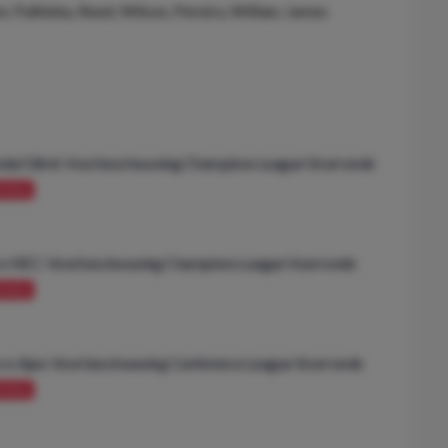
 Palhinha, Reed; Wilson, Pereira, Willian; James
odø/Glimt: Voorbeschouwing Champions League Voorronde
WING
vs NEC: Voorbeschouwing Champions League Voorronde
WING
 vs Ajax: Voorbeschouwing Conference League Voorronde
WING