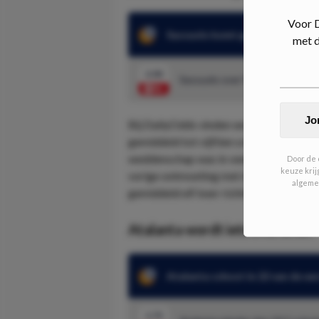
Clubs
Voor D
Sassuolo komt gemiddeld tot vij
met d
2.00
Sassuolo over 9.5 schoten
Artikelen
Jo
Bij DailyOdds vinden we deze schotenli
gemiddeld tot vijftien schoten per weds
weddenschap was in veertien van de eers
Door de o
keuze krij
vorige ontmoeting met Atalanta schoot 
algemen
gemiddeld elf keer richting het doel, waa
Atalanta wordt iets overschat
Atalanta schoot in 22 van de ee
1.72