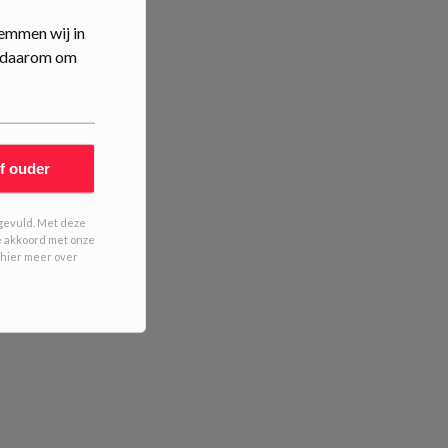
emmen wij in
je daarom om
of ouder
ingevuld. Met deze
je akkoord met onze
 hier meer over