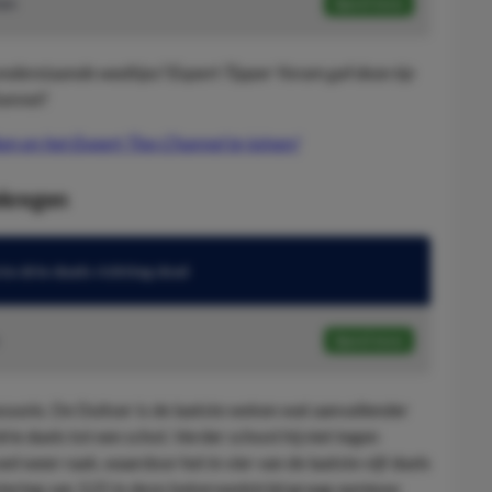
ten
Speel mee
derstaande wedtips? Expert Tipper Yoram gaf deze tip
annel!
en en het Expert Tips Channel te joinen!
ekregen
te drie duels richting doel
Speel mee
ssuolo. De Duitser is de laatste weken wat aanvallender
rie duels tot een schot. Verder schoot hij niet tegen
 weer raak, waardoor het in vier van de laatste vijf duels
otering van 3.25 in deze bekerwedstrijd graag opnieuw