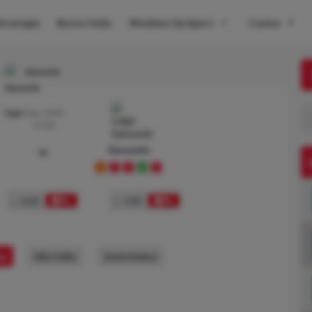
trategie
Beste Odds
Wedden Op Sport
Casino
▼
▼
-
Sassuolo
3 jan. 2024
17:00
Sassuolo
vs
D
L
L
W
L
x
5.15
2
7.55
ng
Alle Odds
Statistieken