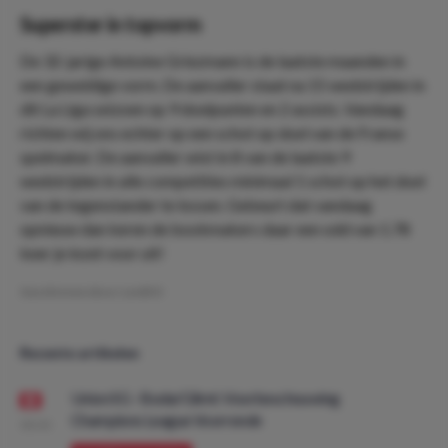
Superster in topvorm
De 32-jarige Antoine Griezmann is de laatste maanden in
een geweldige vorm. De aanvaller staat na 15 wedstrijden in
dit La Liga seizoen op 9 doelpunten en 2 assists. Vandaag
richten wij ons echter op een schot op doel van de Franse
spelmaker. De aanvaller wist in 8 van de laatste 9
wedstrijden in alle competities minimaal 1 schot op het doel
van de tegenstander te lossen. Gebeurt dat vandaag
opnieuw dan keren de bookmakers daar een odd van 1.78
keer je inzet voor uit!
Geschreven door:
LeviDO
Recente artikelen
Union SG - Bodø/Glimt: Voorbeschouwing
Champions League Voorronde
08:00