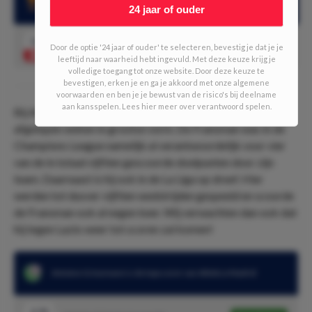
Atletico Madrid won dit seizoen ALLE thuiswedstrijden
24 jaar of ouder
1.66
Atletico Madrid wint
Speel mee
Door de optie '24 jaar of ouder' te selecteren, bevestig je dat je je
leeftijd naar waarheid hebt ingevuld. Met deze keuze krijg je
volledige toegang tot onze website. Door deze keuze te
bevestigen, erken je en ga je akkoord met onze algemene
voorwaarden en ben je je bewust van de risico's bij deelname
aan kansspelen. Lees hier meer over verantwoord spelen.
Bij Atlético Madrid verkeert Antoine Griezmann de
afgelopen weken in grootse vorm. De Fransman was in de
Champions League namelijk al verantwoordelijk voor vier
van de in totaal vijftien gescoorde doelpunten door zijn
team. Daarnaast is hij ook in de La Liga op dreef. Hier
werden tot dusver vijftien wedstrijden gespeeld en scoorde
de Fransman ook al negen keer. Wij verwachten dan ook dat
hij tegen Lazio weer tot scoren zal komen!
Antoine Griezmann is de topscorer van Atletico Madrid
2.70