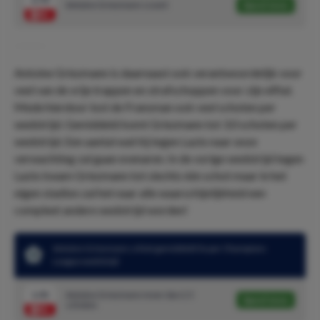
Antoine Griezmann scoort
Speel mee
Antoine Griezmann is daarnaast ook verantwoordelijk voor
veel van de vrije trappen en strafschoppen voor zijn elftal.
Mede hierdoor lost de Fransman ook veel schoten per
wedstrijd. Gemiddeld komt Griezmann tot 3.0 schoten per
wedstrijd. Een aantal wat hij tegen Lazio naar onze
verwachting zal gaan evenaren. In de vorige wedstrijd tegen
Lazio kwam Griezmann tot slechts één schot maar in het
eigen stadion zal het naar alle waarschijnlijkheid een
compleet andere wedstrijd worden!
Antoine Griezmann schiet gemiddeld 3x per Champions
League wedstrijd
1.93
Antoine Griezmann meer dan 2.5
Speel mee
schoten