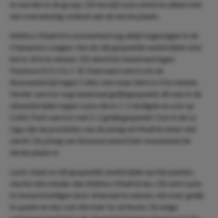
te worden in de groep. Dit terwijl Lazio enkel en alleen met
een overwinning voldoet aan de eerste plaats.
Atlético Madrid is momenteel nog altijd ongeslagen in de
Champions League. Van de vijf gespeelde wedstrijden wist
het er drie te winnen. Dit deed het tweemaal tegen
Feyenoord (3-2 & 1-3). Daarnaast werd ook de
thuiswedstrijd tegen Celtic met maar liefst 6-0 te winnen.
Verder werd er nog tweemaal gelijkgespeeld, dit was in de
uitwedstrijden tegen Lazio die in 1-1 eindigde en ook op
Celtic Park werd er met 2-2 gelijkgespeeld. Ook in de La
Liga zijn de prestaties van de ploeg uit Madrid zeker niet
slecht. De ploeg van Simeone neemt hier momenteel de
derde plaats in.
Lazio staat na vijf gespeelde wedstrijden op tien punten,
slechts één minder dan Atlético Madrid dus. Dit wist Lazio
te bewerkstelligen door driemaal te winnen, één keer gelijk
te spelen en dus ook één keer te verliezen. De enige