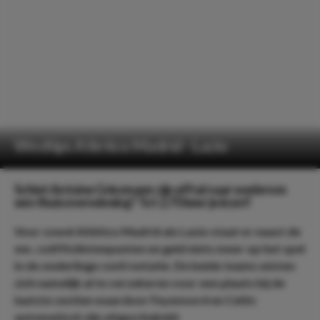
Wedtips Atletico Madrid - Lazio
Schiet Antoine Griezmann zijn elftal naar wederom
een thuisoverwinning? Tot 2.70 keer je inzet!
Voor zowel Atlético Madrid als Lazio staat er naast de
eer, coëfficiëntenpunten en geld niets meer op het spel
in de onderlinge confrontatie. De beide teams wisten
zich namelijk al te verzekeren voor een plaats bij de
laatste zestien waardoor Feyenoord en Celtic
automatisch zijn uitgeschakeld.