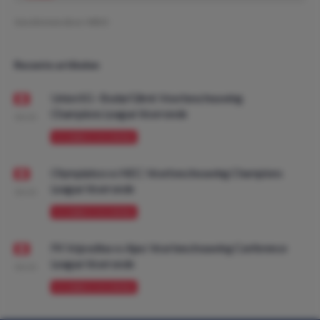
Geschreven door:
MDO
Recente artikelen
Union SG - Bodø/Glimt: Voorbeschouwing
Champions League Voorronde
08:00
VOORBESCHOUWING
Olympiakos vs NEC: Voorbeschouwing Champions
League Voorronde
08:00
VOORBESCHOUWING
FK Vojvodina vs Ajax: Voorbeschouwing Conference
League Voorronde
08:00
VOORBESCHOUWING