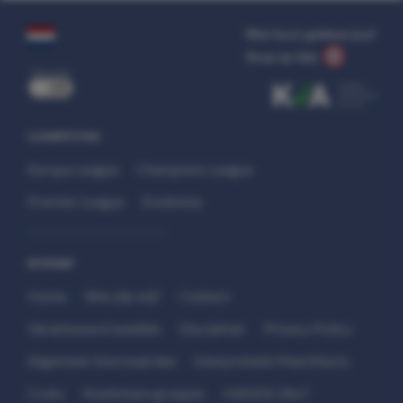
Wat kost gokken jou?
Stop op tijd.
uit
COMPETITIES
Europa League
Champions League
Premier League
Eredivisie
SITEMAP
Home
Wie zijn wij?
Contact
Verantwoord wedden
Disclaimer
Privacy Policy
Algemene Voorwaarden
Interpretatie Matchfacts
Cruks
Kwetsbare groepen
HANDS 24x7