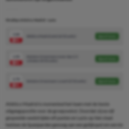
Wedtips Atletico Madrid - Lazio
1.66
Atlético Madrid wint (6/10 units)
Speel mee
1.93
Antoine Griezmann meer dan 2.5
Speel mee
schoten (4/10 units)
2.70
Antoine Griezmann scoort (3/10 units)
Speel mee
Atlético Madrid is momenteel het team met de beste
uitgangspositie voor de groepswinst. Doordat zij na vijf
gespeelde wedstrijden elf punten en Lazio op tien staat
hebben de Spanjaarden genoeg aan een gelijkspel om eerste