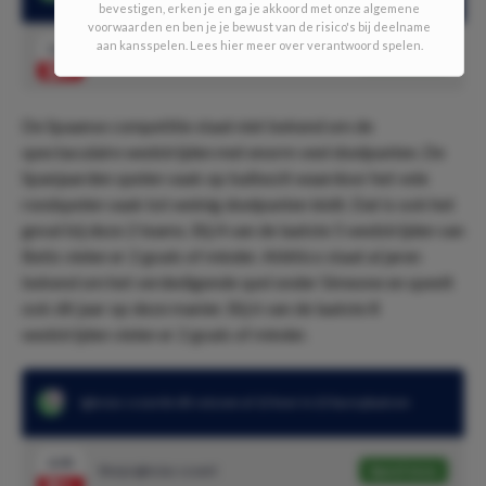
bevestigen, erken je en ga je akkoord met onze algemene
voorwaarden en ben je je bewust van de risico's bij deelname
aan kansspelen. Lees hier meer over verantwoord spelen.
1.87
Onder 2.5 goals
Speel mee
De Spaanse competitie staat niet bekend om de
spectaculaire wedstrijden met enorm veel doelpunten. De
Spanjaarden spelen vaak op balbezit waardoor het vele
rondspelen vaak tot weinig doelpunten leidt. Dat is ook het
geval bij deze 2 teams. Bij 4 van de laatste 5 wedstrijden van
Betis vielen er 2 goals of minder. Atlético staat al jaren
bekend om het verdedigende spel onder Simeone en speelt
ook dit jaar op deze manier. Bij 6 van de laatste 8
wedstrijden vielen er 2 goals of minder.
Iglesias scoorde dit seizoen al 12 keer in 22 basisplaatsen
3.95
Borja Iglesias scoort
Speel mee