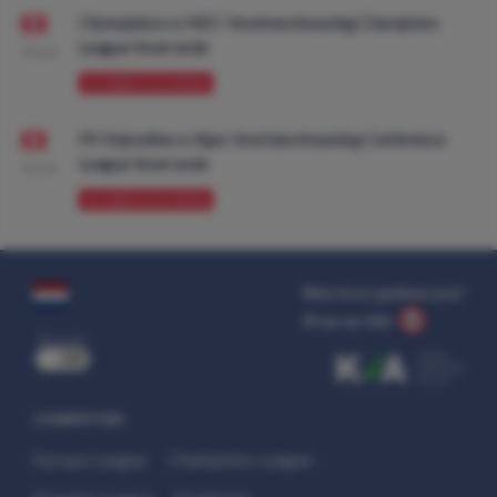
Olympiakos vs NEC: Voorbeschouwing Champions
League Voorronde
08:00
VOORBESCHOUWING
FK Vojvodina vs Ajax: Voorbeschouwing Conference
League Voorronde
08:00
VOORBESCHOUWING
Wat kost gokken jou?
Stop op tijd.
uit
COMPETITIES
Europa League
Champions League