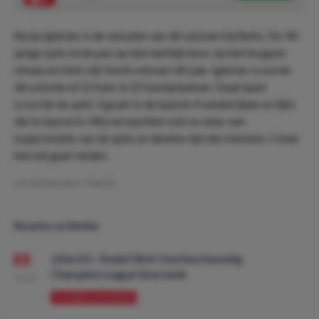
Borja Iglesias is de sensatie van dit seizoen bij Betis. De 30-
jarige spits brak pas op late leeftijd door op het hoogste
niveau en kent zijn beste seizoen dit jaar. Iglesias scoorde
dit seizoen al 12 keer in 22 basisplaatsen. Daarnaast
scoorde de spits 3 goals in de laatste 4 wedstrijden en lijkt
die in topvorm. Wij verwachten ook nu weer een
topprestatie van de spits en denken dat die minstens 1 keer
het net gaat vinden.
Geschreven door:
Patrick
Recente artikelen
Union SG - Bodø/Glimt: Voorbeschouwing
Champions League Voorronde
08:00
VOORBESCHOUWING