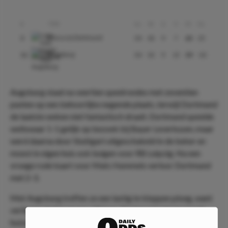
Club
#
Gs
W
G
V
Pt
Ds
Borussia Dortmund
5
34
18
9
7
63
25
Augsburg
11
34
10
9
15
39
-10
Augsburg staat na veertien speelrondes met zeventien
punten op een behoorlijke negende plaats, terwijl Dortmund
de laatste weken niet fantastisch draait. Dortmund speelde
weliswaar 1-1 gelijk op bezoek bij Bayer Leverkusen, maar
werd daarna door Stuttgart uitgeschakeld in de beker en
moest in eigen huis ook buigen voor RB Leipzig. Na een
vroege rode kaart voor Mats Hummels verloor Dortmund
met 2-3.
Met Augsburg treffen ze een lastig te kloppen ploeg, want
verliezen deden ze pas vijf keer. Dortmund zal van goede
huize moeten komen wil het deze ploeg verslaan. Ook