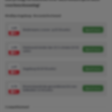
voorbeschouwing!
Wedtips Augsburg - Borussia Dortmund
1.43
Beide teams scoren - ja (5/10 units)
Speel mee
1.90
Dortmund minder dan 15.5 schoten (3/10
Speel mee
units)
1.97
Augsburg 1X (3/10 units)
Speel mee
3.70
Bovenstaande tips gecombineerd in een
Speel mee
betbuilder (1/10 units)
Competitiestand