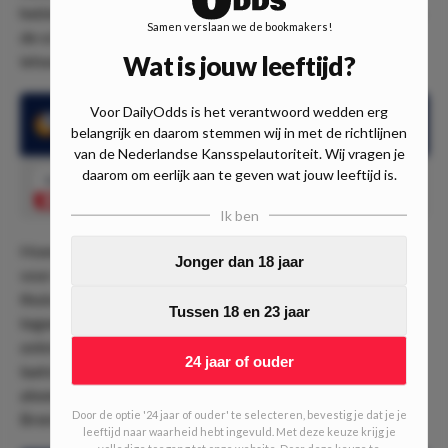
hebben de bezoekers te maken met een aantal blessures en
Samen verslaan we de bookmakers!
de schorsing van Mats Hummels, waardoor de ploeg toch
Wat is jouw leeftijd?
ietwat gehavend aan deze wedstrijd zal beginnen.
Voor DailyOdds is het verantwoord wedden erg
Beide teams scoorden in alle 7 thuiswedstrijden van
belangrijk en daarom stemmen wij in met de richtlijnen
Augsburg
van de Nederlandse Kansspelautoriteit. Wij vragen je
daarom om eerlijk aan te geven wat jouw leeftijd is.
1.43
Beide teams scoren
Speel mee
Ik ben
Hoewel de odds niet denderend zijn, zijn de statistieken
Jonger dan 18 jaar
voor de ''beide teams scoren'' dat wel. In alle zeven
thuiswedstrijden kwam zowel Augsburg als de
Tussen 18 en 23 jaar
tegenstander tot een doelpunt. In de laatste vijf onderlinge
ontmoetingen, was dit ook nog eens vier keer het geval. De
24 jaar of ouder
laatste keer dat Dortmund overigens de nul hield, dateert
alweer van twintig oktober toen het speelde tegen Werder
Door de optie '24 jaar of ouder' te selecteren, bevestig je dat je je
Bremen.
leeftijd naar waarheid hebt ingevuld. Met deze keuze krijg je