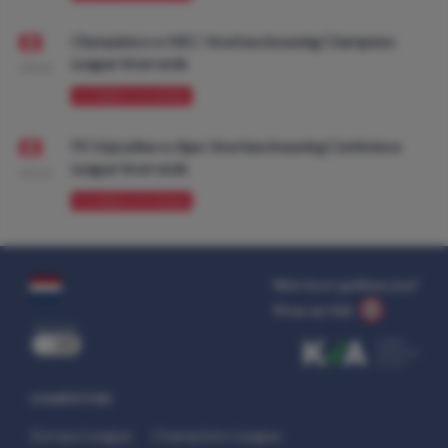
Olympiakos vs NEC: Voorbeschouwing Champions
League Voorronde
08:00
VOORBESCHOUWING
FK Vojvodina vs Ajax: Voorbeschouwing Conference
League Voorronde
08:00
VOORBESCHOUWING
Wat kost gokken jou?
Stop op tijd.
uit
COMPETITIES
Europa League
Champions League