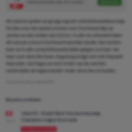
Dortmund minder dan 15.5 schoten
Speel mee
Als laatste spelen we graag nog een statistiekweddenschap.
De line voor het aantal schoten voor Dortmund ligt op
zestien en dat vinden wij vrij fors. In alle zes uitwedstrijden
dit seizoen schoot Dortmund namelijk minder dan zestien
keer en in alle competitiewedstrijden gingen ze maar vier
keer over deze line heen. Augsburg krijgt ook niet bepaald
bijzonder veel tegen en wist in tien van de veertien
wedstrijden de tegenstander onder deze line te houden.
Geschreven door:
MauritsDO
Recente artikelen
Union SG - Bodø/Glimt: Voorbeschouwing
Champions League Voorronde
08:00
VOORBESCHOUWING