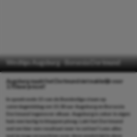
Wedtips Augsburg - Borussia Dortmund
Augsburg maakt het Dortmund niet makkelijk voor
3.70 keer je inzet!
In speelronde 15 van de Bundesliga staan op
zaterdagmiddag om 15:30 uur Augsburg en Borussia
Dortmund tegenover elkaar. Augsburg is zeker in eigen
huis een lastig te kloppen ploeg. Lukt het Dortmund
wel om hier een resultaat neer te zetten? Lees alles
wat je mag verwachten over deze wedstrijd in deze