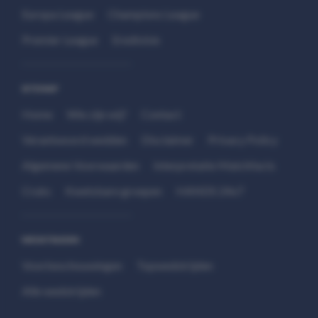
Europa League
Champions League
Premier League
Eredivisie
SITEMAP
Home
Wie zijn wij?
Contact
Verantwoord wedden
Disclaimer
Privacy Policy
Algemene Voorwaarden
Interpretatie Matchfacts
Cruks
Kwetsbare groepen
HANDS 24x7
WEDSTRIJDEN
Voorbeschouwingen
Topwedstrijden
Alle wedstrijden