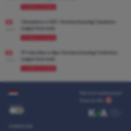
VOORBESCHOUWING
Olympiakos vs NEC: Voorbeschouwing Champions
League Voorronde
08:00
VOORBESCHOUWING
FK Vojvodina vs Ajax: Voorbeschouwing Conference
League Voorronde
08:00
VOORBESCHOUWING
Wat kost gokken jou?
Stop op tijd.
uit
COMPETITIES