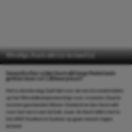
Wedtips Australië (v)-Ierland (v)
Samantha Kerr schiet Australië langs Nederlands
getinte Ieren: tot 1.80 keer je inzet!
Het is donderdag 2 juli tijd voor de eerste wedstrijden
op het Wereldkampioenschap voor vrouwen. Daarin
moeten gastlanden Nieuw-Zeeland en dus Australië
voor het eerst aan de bak, waar de Australiërs het in
het ANZ Stadium in Sydney op gaan nemen tegen
Ierland.