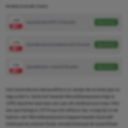
Wedtips Australië-Ierland
1.80
Australië wint HT/FT (7/10 units)
Speel mee
1.78
Australië wint en houdt de nul (5/10 units)
Speel mee
1.61
Samantha Kerr scoort (3/10 units)
Speel mee
Het Australische dameselftal is er eentje die al sinds jaar en
dag actief is. Sinds het tweede Wereldkampioenschap in
1995 deed het land dan ook aan elk eindtoernooi mee. Met
een oprichting in 1979 was het elftal er dus vroeg bij. In de
laatste vier Wereldkampioenschappen haalde Australië
minimaal de achtste finale, terwijl driemaal de kwartfinale