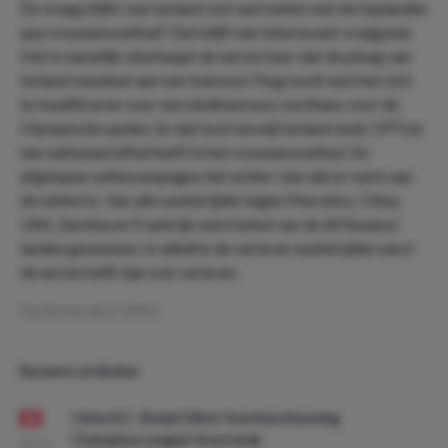
De vraag blijft; kan Ierland zich wel meten met de toplanden
qua vrouwenvoetbal? Dat blijft een interessant vraagstuk.
Het is namelijk uberhaupt de eerste keer dat de ploeg van
Ierland meedoet aan een toernooi. Nog nooit wist het zich
te kwalificeren voor een eindtoernooi; nochtans voor de
Olympische spelen. En dat toch terwijl Ierland sinds 1973 al
een nationaal elftal heeft in het vrouwenvoetbal. De
afgelopen oefencampagne liet echter zien dat er werk aan
de winkel is. Van alle wedstrijden tegen Marokko, China,
USA, Zambia en Frankrijk werd enkel van de Afrikaanse
landen gewonnen. In alledrie de verloren wedstrijden werd
de eerste helft dan ook verloren.
Geschreven door:
VPDO
Recente artikelen
Union SG - Bodø/Glimt: Voorbeschouwing
Champions League Voorronde
08:00