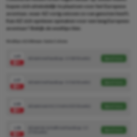
hopen zich uiteindelijk te plaatsen voor het Europese
avontuur, waar AZ vorig seizoen zo van genoten heeft.
Kan AZ zich opnieuw opmaken voor een lang Europees
avontuur? Bekijk de wedtips hier.
Wedtips: AZ Alkmaar-Santa Coloma
1.45
AZ wint met handicap - 2.5 (8/10 units)
Speel mee
2.07
AZ wint met handicap - 3.5 (6/10 units)
Speel mee
2.48
AZ wint met 4-0, 5-0 of 6-0 (5/10 units)
Speel mee
1.98
AZ wint de 1e helft met handicap -1.5
Speel mee
(7/10 units)