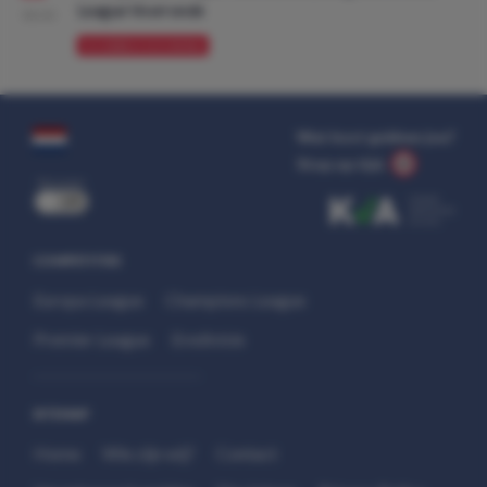
League Voorronde
08:00
VOORBESCHOUWING
Wat kost gokken jou?
Stop op tijd.
uit
COMPETITIES
Europa League
Champions League
Premier League
Eredivisie
SITEMAP
Home
Wie zijn wij?
Contact