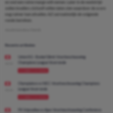
en snel een ruime marge wilt nemen. Later in de wedstrijd
zullen invallers zichzelf willen laten zien waardoor de score
nog ruimer kan uitvallen. AZ zal makkelijk de volgende
ronde bereiken.
Geschreven door:
Patrick
Recente artikelen
Union SG - Bodø/Glimt: Voorbeschouwing
Champions League Voorronde
08:00
VOORBESCHOUWING
Olympiakos vs NEC: Voorbeschouwing Champions
League Voorronde
08:00
VOORBESCHOUWING
FK Vojvodina vs Ajax: Voorbeschouwing Conference