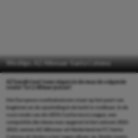
Wedtips: AZ Alkmaar-Santa Coloma
AZ bereikt met twee vingers in de neus de volgende
ronde! Tot 2.48 keer je inzet!
Het Europese voetbalseizoen staat op het punt van
beginnen en de opwinding in de lucht is voelbaar. In de
voorronde van de UEFA Conference League, een
competitie die nieuw was opgezet in het seizoen 2021-
2022, nemen AZ Alkmaar uit Nederland en FC Santa
Coloma uit Andorra het tegen elkaar op. Beide teams