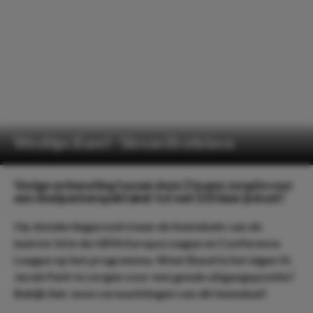
Wedtips Basel - Slovan Bratislava
Vorige ontmoeting tussen deze 2 teams zorgde voor
een doelpuntenspektakel: tot wel 3.05 keer je inzet!
Op donderdagavond staan de heenduels van de
laatste 16 in de UEFA Europa League en Conference
League op het programma. Weet Basel in het eigen St.
Jacob Park te zorgen voor een goede uitgangspositie?
Bekijk hier onze verwachtingen van dit heenduel!