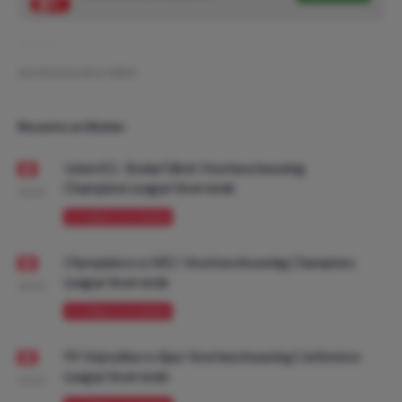
Geschreven door:
MDO
Recente artikelen
Union SG - Bodø/Glimt: Voorbeschouwing
Champions League Voorronde
08:00
VOORBESCHOUWING
Olympiakos vs NEC: Voorbeschouwing Champions
League Voorronde
08:00
VOORBESCHOUWING
FK Vojvodina vs Ajax: Voorbeschouwing Conference
League Voorronde
08:00