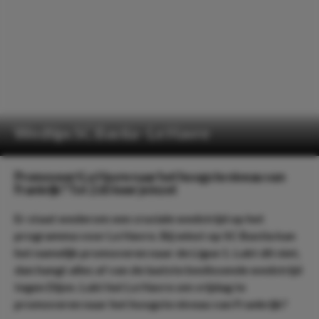
Wedtips SC Bastia - Le Havre
Promoveert Le Havre naar het hoogste niveau van
Frankrijk? Tot 2.65 keer je inzet
Er staat wederom een cruciale wedstrijd op het
programma voor Le Havre. Bij winst op SC Bastia kan
het namelijk promoveren naar de Ligue 1. Lukt dit niet,
dan hangt alles af van de laatste beslissende wedstrijd
tegen Dijon. Lukt het Le Havre om vrijdag te
promoveren naar het hoogste niveau van Frankrijk?