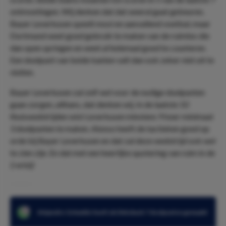
ontmoetingen. Wij denken dat dat weeral gaat gebeuren.
Bayer Leverkusen speelt mooi en aanvallend voetbal, maar
Dortmund weet goed gebruik te maken van de ruimtes die
dan open springen en weet al helemaal goed te counteren.
Een doelpunt van beide kanten valt dan ook zeker niet uit te
sluiten.
Bayer Leverkusen zal zelf wel voor de nodige doelpunten
gaan zorgen, althans, dat denken wij. In de laatste 10
thuiswedstrijden wist Leverkusen minstens 9 keer minimaal
3 doelpunten te maken. Alonso heeft de tactieken goed op
orde bij Bayer Leverkusen en dat zal deze wedstrijd ook wel
te zien zijn. En dat met een heerlijke quotering van ruim in de
2 erbij!
Alejandro Grimaldo heeft als linksback 7 doelpunten gemaakt