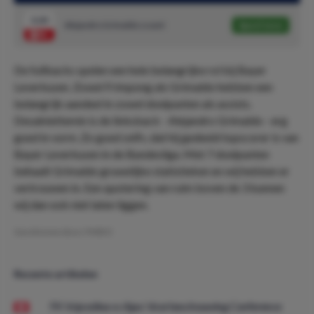
3.20
Alejandro Grimaldo scoort
Speel mee
De fullbacks spelen een hele belangrijke rol bij Bayer
Leverkusen. Zowel Frimpong als Grimaldo hebben een
belangrijk aandeel in zowel doelpunten als assists.
Desalniettemin is de linksback - Alejandro Grimaldo - erg
goed in vorm. Zo goed zelfs, dat hij gedeeld topscorer is van
Bayer Leverkusen in de Bundesliga. Met 7 doelpunten
behaalt Grimaldo gruwelijke statistieken en wij hebben er
vertrouwen in. Een quotering van ruim boven de 3 kunnen
wij dan ook niet laten liggen.
Geschreven door:
PMDO
Recente artikelen
FK Vojvodina vs Ajax: Voorbeschouwing Conference