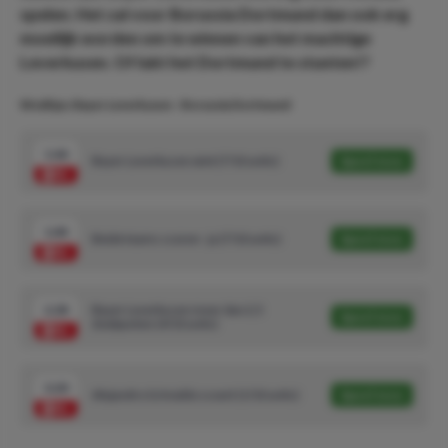
spelen. Het zal voor Borussia Dortmund dan ook erg
moeilijk worden om te winnen van het machtige
Leverkusen. Of lukt het Dortmund te stunten!?
Wedtips: Bayer Leverkusen - Borussia Dortmund
1.66
Bayer Leverkusen wint (7/10 units)
Speel mee
1.44
Beide teams scoren - ja (7/10 units)
Speel mee
2.28
Bayer Leverkusen meer dan 2,5
Speel mee
doelpunten (4/10 units)
3.20
Alejandro Grimaldo scoort (1/10 units)
Speel mee