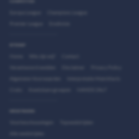
COMPETITIES
Europa League
Champions League
Premier League
Eredivisie
SITEMAP
Home
Wie zijn wij?
Contact
Verantwoord wedden
Disclaimer
Privacy Policy
Algemene Voorwaarden
Interpretatie Matchfacts
Cruks
Kwetsbare groepen
HANDS 24x7
WEDSTRIJDEN
Voorbeschouwingen
Topwedstrijden
Alle wedstrijden