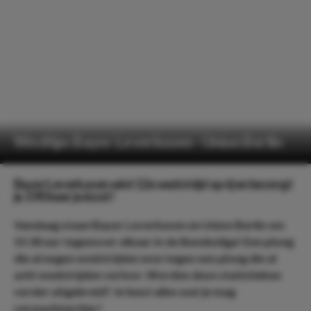
Wedtips Bayer Leverkusen - Union Berlin
Bayer Leverkusen wint 12e wedstrijd op rij en bezorgt
je 3.90 keer je inzet!
Vandaag staan Bayer Leverkusen en Union Berlin om
15:30 uur tegenover elkaar in de Bundesliga! Een ploeg
die al negen wedstrijden won tegen een ploeg die al
acht wedstrijden verloor. Worden deze statistieken
verder uitgebreid? Je leest alles wat je mag
verwachten hier!