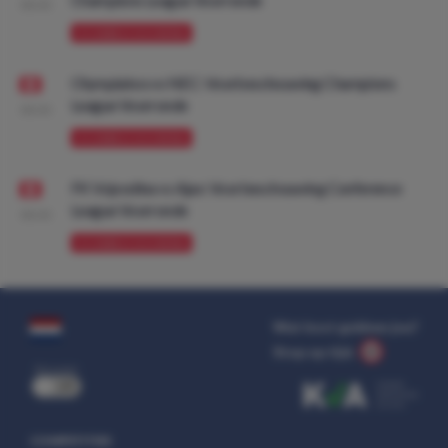
08:00
VOORBESCHOUWING
Olympiakos vs NEC: Voorbeschouwing Champions
League Voorronde
08:00
VOORBESCHOUWING
FK Vojvodina vs Ajax: Voorbeschouwing Conference
League Voorronde
08:00
VOORBESCHOUWING
Wat kost gokken jou?
Stop op tijd.
uit
COMPETITIES