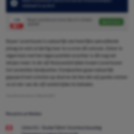
Bayer Leverkusen schoot in 4 van de 5 thuiswedstijden
minimaal 7x op doel
1.86
Bayer Leverkusen meer dan 6.5 schoten
Speel mee
op doel
Bayer Leverkusen is natuurlijk een heerlijke aanvallende
ploeg en wist al dertig keer te scoren dit seizoen. Zeker in
eigen huis met het eigen publiek erachter is dit nog net
ietsjes meer. In de vijf thuiswedstrijden kwam Leverkusen
tot zeventien doelpunten. Doelpunten gaan natuurlijk
gepaard met schoten op doel en de line die wij spelen wisten
ze al vier van de vijf wedstrijden te behalen.
Geschreven door:
MauritsDO
Recente artikelen
Union SG - Bodø/Glimt: Voorbeschouwing
Champions League Voorronde