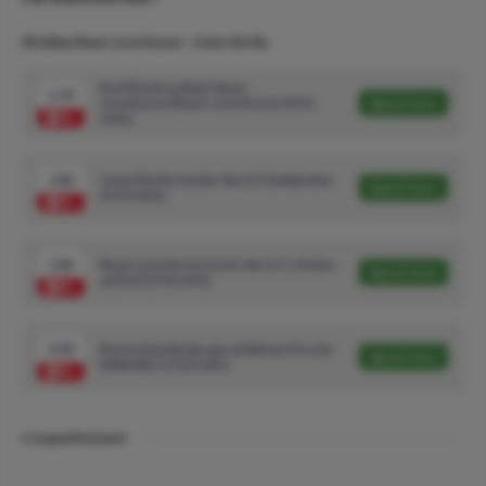
Wedtips Bayer Leverkusen - Union Berlin
Rust/Eindresultaat: Bayer
1.79
Leverkusen/Bayer Leverkusen (4/10
Speel mee
units)
1.86
Union Berlin minder dan 0.5 doelpunten
Speel mee
(3/10 units)
1.86
Bayer Leverkusen meer dan 6.5 schoten
Speel mee
op doel (3/10 units)
3.90
Bovenstaande tips gecombineerd in een
Speel mee
betbuilder (1/10 units)
Competitiestand