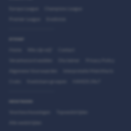
Europa League
Champions League
Premier League
Eredivisie
SITEMAP
Home
Wie zijn wij?
Contact
Verantwoord wedden
Disclaimer
Privacy Policy
Algemene Voorwaarden
Interpretatie Matchfacts
Cruks
Kwetsbare groepen
HANDS 24x7
WEDSTRIJDEN
Voorbeschouwingen
Topwedstrijden
Alle wedstrijden