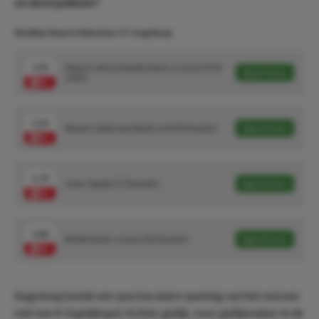
ze doorpakken?
Wedtips Bayern München-FC Augsburg
1.95
Bayern wint en beide teams scoren (5/10
Speel mee
units)
1.35
Bayern staat voor bij de rust (9/10 units)
Speel mee
1.79
Over 4 goals (7/10 units)
Speel mee
1.88
Beide teams scoren (6/10 units)
Speel mee
Augsburg kende een spectaculaire opening van het seizoen
met een 4-4 gelijkspel. Achter, gelijk, voor, gelijkmaker in de