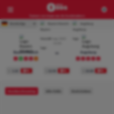
Samen verslaan we de bookmakers
Bundesliga
Bayern Munich
-
Augsburg
Competities
27 aug. 2023
Geen resultaten
15:30
Clubs
Bayern Munich
Augsburg
vs
Geen resultaten
L
W
L
L
D
L
L
L
L
L
Artikelen
1
1.10
x
12.50
2
23.00
Geen resultaten
Voorbeschouwing
Alle Odds
Statistieken