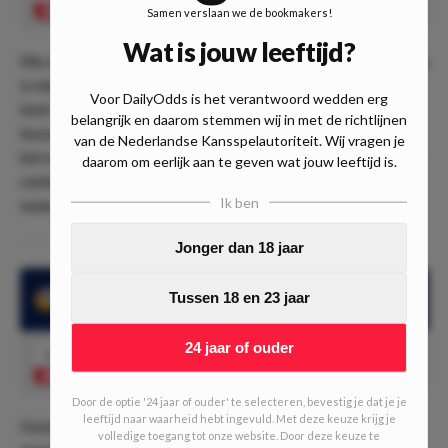
Samen verslaan we de bookmakers!
Wat is jouw leeftijd?
We zien Bayern wel winnen echter, maar de 1.10 als notering
is niet veel waard. De Bayern wint en beide teams scoren
Voor DailyOdds is het verantwoord wedden erg
kent 1.95 als odd en dat is dan wel weer de moeite. De
belangrijk en daarom stemmen wij in met de richtlijnen
bezoekers toonden in het eerste duel al wel aan dat het vlot
van de Nederlandse Kansspelautoriteit. Wij vragen je
het net weet te vinden. Daarom zetten we daar dan ook wat
daarom om eerlijk aan te geven wat jouw leeftijd is.
centen op in voor dit duel op de zondagmiddag. De moeite
Ik ben
waard.
Jonger dan 18 jaar
Tussen 18 en 23 jaar
Beide teams scoorden maar liefst 4 keer in het eerste duel
24 jaar of ouder
1.79
Over 4 goals
Speel mee
Door de optie '24 jaar of ouder' te selecteren, bevestig je dat je je
leeftijd naar waarheid hebt ingevuld. Met deze keuze krijg je
Gezien de eerste duels van beide teams, waarin beiden 4
volledige toegang tot onze website. Door deze keuze te