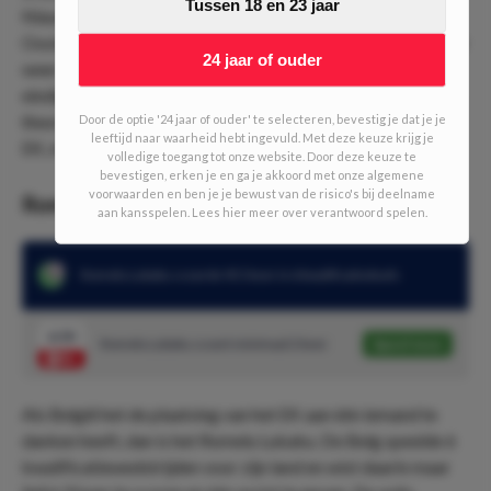
Tussen 18 en 23 jaar
Nieuw-Zeeland verloor Zweden namelijk met 2-0 van
Oostenrijk. Er volgde en 0-5 overwinning op Estland, toen er
24 jaar of ouder
weer met 1-3 van Oostenrijk werd verloren. Zweden
eindigde de reeks met een 3-1 overwinning op Moldavië. In
theorie is er nog een kans dat Zweden zich plaatst voor het
Door de optie '24 jaar of ouder' te selecteren, bevestig je dat je je
leeftijd naar waarheid hebt ingevuld. Met deze keuze krijg je
EK, maar wij verwachten dat het avontuur hier eindigt.
volledige toegang tot onze website. Door deze keuze te
bevestigen, erken je en ga je akkoord met onze algemene
voorwaarden en ben je je bewust van de risico's bij deelname
Romelu Lukaku
aan kansspelen. Lees hier meer over verantwoord spelen.
Romelu Lukaku scoorde 9(!) keer in 6 kwalificatieduels
6.50
Romelu Lukaku scoort minimaal 2 keer
Speel mee
Als België het de plaatsing van het EK aan één iemand te
danken heeft, dan is het Romelu Lukaku. De Belg speelde 6
kwalificatiewedstrijden voor zijn land en wist daarin maar