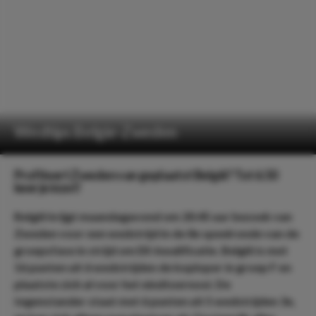
Wedtips Belgie-Zweden
Profiteert Zweden van geplaatst België? Tot 6.50
keer je inzet!
België krijgt maandagavond om 20:45 uur bezoek van
Zweden voor een wedstrijd in de 8e speelronde van de
groepsfase in strijd om EK-kwalificatie. België is met
16 punten uit 6 wedstrijden de koploper in groep F en
plaatste zich al voor het eindtoernooi. De
tegenstander staat met 6 punten uit 5 wedstrijden 3e,