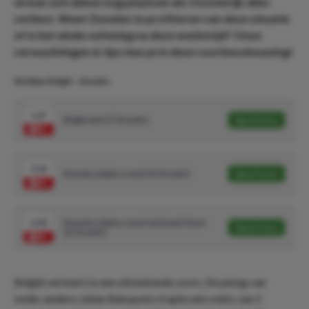
en kan zich alleen nog plaatsen als Oostenrijk alles
verliest. Weet Zweden te profiteren van deze situatie
of is het einde oefening na deze wedstrijd? Onze
verwachtingen & tips lees je in deze voorbeschouwing!
Wedtips België - Zweden
1.67
België wint (7/10 units)
Speel mee
2.10
Romelu Lukaku scoort (5/10 units)
Speel mee
6.50
Romelu Lukaku scoort minimaal 2 keer
Speel mee
(3/10 units)
België verkeert in een uitstekende vorm. De ploeg van
onder andere Johan Bakayoko trapte een reeks van 5