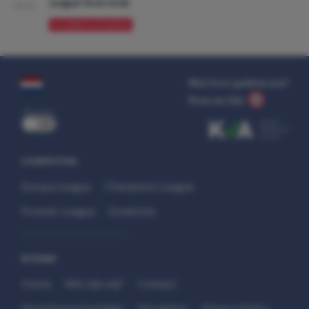
League Voorronde
08:00
VOORBESCHOUWING
Wat kost gokken jou?
Stop op tijd.
uit
COMPETITIES
Europa League
Champions League
Premier League
Eredivisie
SITEMAP
Home
Wie zijn wij?
Contact
Verantwoord wedden
Disclaimer
Privacy Policy