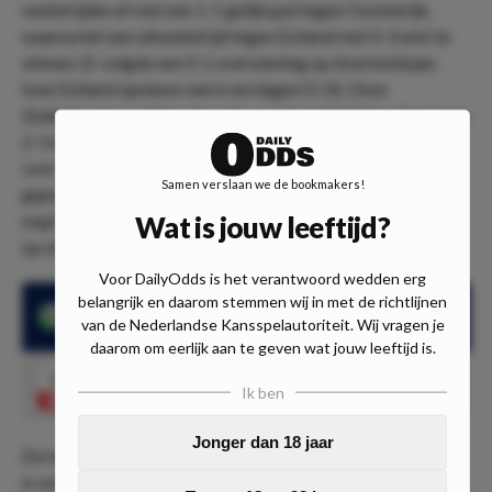
wedstrijden af met een 1-1 gelijkspel tegen Oostenrijk,
waarna het een uitwedstrijd tegen Estland met 0-3 wist te
winnen. Er volgde een 0-1 overwinning op Azerbeidzjan,
toen Estland opnieuw werd verslagen (5-0). Onze
Zuiderburen maakten de reeks van 5 wedstrijden af met een
2-3 overwinning op Oostenrijk waardoor het zich plaatste
voor het EK 2024 in Duitsland. Ondanks dat België al
Samen verslaan we de bookmakers!
geplaatst is verwacht ik dat de spelers voor eigen publiek
Wat is jouw leeftijd?
nog het een en ander willen laten zien. Wij zetten daarom in
op een overwinning.
Voor DailyOdds is het verantwoord wedden erg
belangrijk en daarom stemmen wij in met de richtlijnen
België won 4 van de laatste 4 wedstrijden
van de Nederlandse Kansspelautoriteit. Wij vragen je
daarom om eerlijk aan te geven wat jouw leeftijd is.
1.67
België wint
Speel mee
Ik ben
Jonger dan 18 jaar
De tegenstander doet het niet zo goed als België, maar dat
is ook bijna niet mogelijk. Na een 4-1 overwinning op