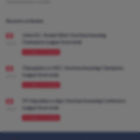
Geschreven door:
LeviDO
Recente artikelen
Union SG - Bodø/Glimt: Voorbeschouwing
Champions League Voorronde
08:00
VOORBESCHOUWING
Olympiakos vs NEC: Voorbeschouwing Champions
League Voorronde
08:00
VOORBESCHOUWING
FK Vojvodina vs Ajax: Voorbeschouwing Conference
League Voorronde
08:00
VOORBESCHOUWING