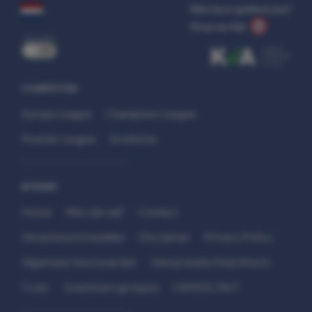
Wat kost gokken jou?
Stop op tijd.
uit
COMPETITIES
Europa League
Champions League
Premier League
Eredivisie
SITEMAP
Home
Wie zijn wij?
Contact
Verantwoord wedden
Disclaimer
Privacy Policy
Algemene Voorwaarden
Interpretatie Matchfacts
Cruks
Kwetsbare groepen
HANDS 24x7