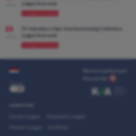
League Voorronde
08:00
VOORBESCHOUWING
FK Vojvodina vs Ajax: Voorbeschouwing Conference
League Voorronde
08:00
VOORBESCHOUWING
Wat kost gokken jou?
Stop op tijd.
uit
COMPETITIES
Europa League
Champions League
Premier League
Eredivisie