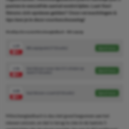
punten in eenzelfde aantal wedstrijden. Laat Xavi
Simons zich opnieuw gelden? Onze verwachtingen &
tips lees je in deze voorbeschouwing!
Wedtips Borussia Mönchengladbach - RB Leipzig
1.59
RB Leipzig wint (7/10 units)
Speel mee
1.56
Xavi Simons meer dan 0.5 schoten op
Speel mee
doel (7/10 units)
3.00
Xavi Simons scoort (3/10 units)
Speel mee
Mönchengladbach is dus niet goed begonnen aan het
nieuwe seizoen, en dat is terug te zien in de laatste 5