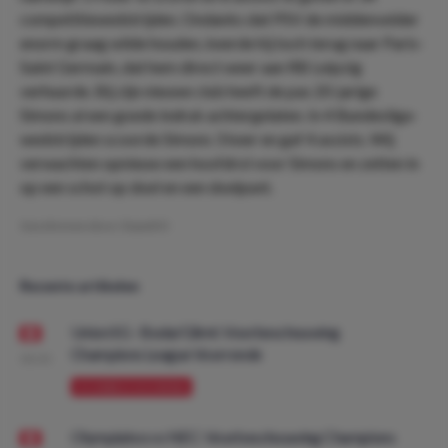
competitiewedstrijden. Ondanks dat PSV de middenvelder
enorm graag wilde houden, keerde hij toch terug naar Paris-
Saint Germain, dat hem direct weer aan RB Leipzig
verhuurde. Bij zijn nieuwe club heeft de pas 20-jarige
Simons al een goede indruk achtergelaten. In 4 Bundesliga-
wedstrijden scoorde Simons 3 keer en gaf 4 assists. Wij
verwachten opnieuw een hoofdrol voor Simons en zetten in
op een schot op doel en een doelpunt.
Geschreven door:
DaanDO
Recente artikelen
Union SG - Bodø/Glimt: Voorbeschouwing
Champions League Voorronde
08:00
VOORBESCHOUWING
Olympiakos vs NEC: Voorbeschouwing Champions