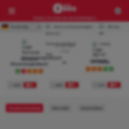
Samen verslaan we de bookmakers
Bundesliga
Borussia Moenchengladbach
-
RB Leipzig
Competities
Geen resultaten
23 sep. 2023
13:30
Clubs
Borussia
RB Leipzig
vs
Moenchengladbach
Geen resultaten
D
D
D
W
W
W
L
D
D
D
Artikelen
Geen resultaten
1
4.55
x
4.45
2
1.71
Voorbeschouwing
Alle Odds
Statistieken