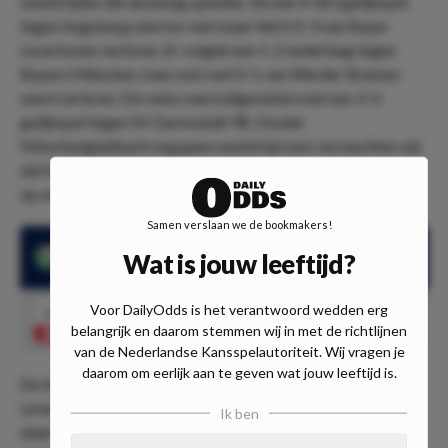
wedstrijden die de ploeg speelde. Na een 4-4(!) gelijkspel
tegen Augsburg werd er met maar liefst 0-3 van Bayer
Leverkusen verloren. Er volgde een 1-2 nederlaag tegen
Bayern München, toen ook met 0-1 van Werder Bremen
werd verloren. De reeks werd afgesloten met een 3-3
gelijkspel tegen SV Darmstadt 98. Omdat
Mönchengladbach nog geen wedstrijd won verwachten wij
dat het een lastig verhaal wordt tegen Leipzig. We zetten in
op een overwinning van de uitspelende partij.
Samen verslaan we de bookmakers!
Borussia Mönchengladbach won nog geen wedstrijd in de
Wat is jouw leeftijd?
Bundesliga dit seizoen
Voor DailyOdds is het verantwoord wedden erg
1.59
RB Leipzig wint
Speel mee
belangrijk en daarom stemmen wij in met de richtlijnen
van de Nederlandse Kansspelautoriteit. Wij vragen je
daarom om eerlijk aan te geven wat jouw leeftijd is.
De tegenstander begon met een 3-2 nederlaag tegen Bayer
Leverkusen aan een reeks van 5 wedstrijden, maar wist zich
Ik ben
daarna helemaal te herpakken. Eerst werd VfB Stuttgart