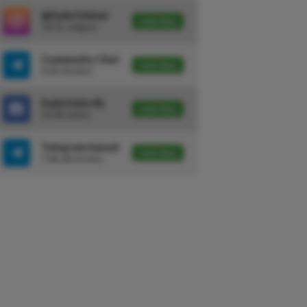
@DailyOddsnl
Join hier
16.1k
volgers
Community Chat
Join hier
4.2k
fanatici
DailyOdds NL
Join hier
20.6k
leden
Telegram kanaal
Join hier
7.6k
abonnees