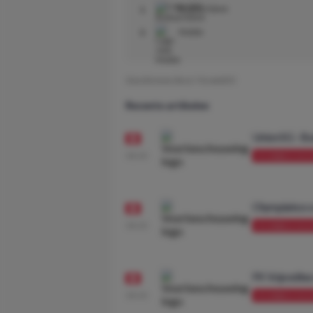
Bodoe/Glimt
1
Molde
5
Geschreven door:
YoramDO
Recente artikelen
Union SG - B
08:00
VOORBESCHOU
Olympiakos 
08:00
VOORBESCHOU
FK Vojvodina
08:00
VOORBESCHOU