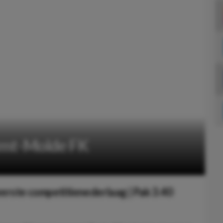
imt-Molde FK
eerste competitienederlaag | Pak 3.40