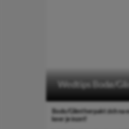
Wedtips Bodø/Gl
Bodo/Glimt herpakt zich na 
keer je inzet!