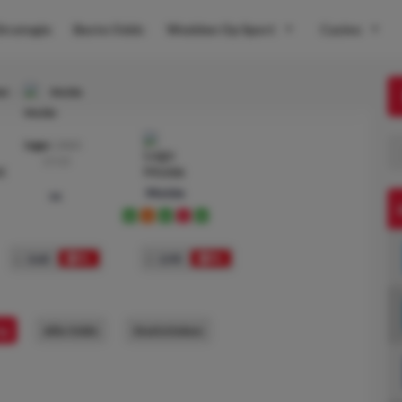
trategie
Beste Odds
Wedden Op Sport
Casino
▼
▼
mt
-
Molde
2 jul. 2023
17:15
Molde
vs
W
D
W
L
W
x
3.65
2
2.95
ng
Alle Odds
Statistieken