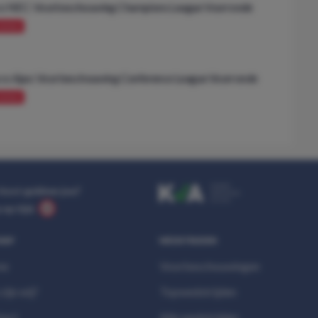
vs NEC: Voorbeschouwing Champions League Voorronde
WING
 vs Ajax: Voorbeschouwing Conference League Voorronde
WING
kost gokken jou?
op tijd.
MAP
WEDSTRIJDEN
me
Voorbeschouwingen
zijn wij?
Topwedstrijden
tact
Alle wedstrijden