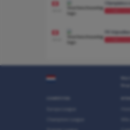
Olympiakos 
08:00
VOORBESCHOU
FK Vojvodina
08:00
VOORBESCHOU
Wat 
Stop 
COMPETITIES
SITE
Europa League
Ho
Champions League
Wie 
Premier League
Con