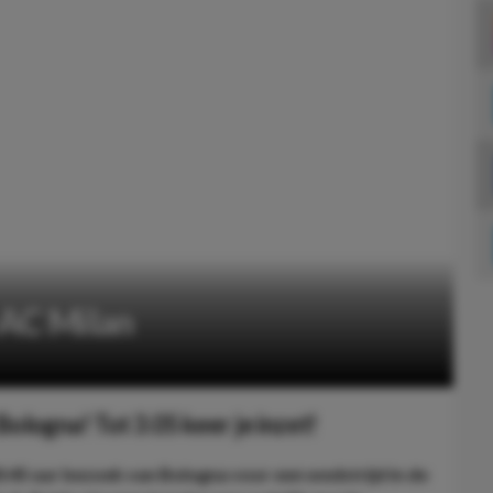
AC Milan
Bologna! Tot 3.05 keer je inzet!
45 uur bezoek van Bologna voor een wedstrijd in de