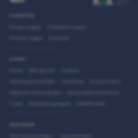
COMPETITIES
Europa League
Champions League
Premier League
Eredivisie
SITEMAP
Home
Wie zijn wij?
Contact
Verantwoord wedden
Disclaimer
Privacy Policy
Algemene Voorwaarden
Interpretatie Matchfacts
Cruks
Kwetsbare groepen
HANDS 24x7
WEDSTRIJDEN
Voorbeschouwingen
Topwedstrijden