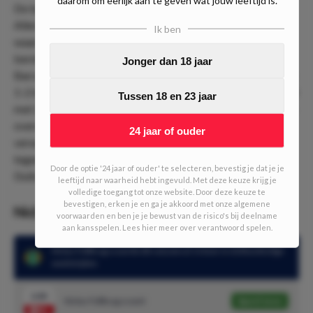
daarom om eerlijk aan te geven wat jouw leeftijd is.
De tegenstander verkeert in een vergelijkbare vorm.
Allereerst won het met 3-1 van Internazionale na penalty's
Ik ben
waardoor het de kwartfinale van de Champions League
bereikte, toen wel met 0-3 werd verloren in La Liga van
Jonger dan 18 jaar
Barcelona. Atlético wist zich te herpakken en Villarreal met
1-2 te verslaan, toen de wedstrijd tegen Borussia Dortmund
Tussen 18 en 23 jaar
met 2-1 gewonnen werd. De reeks werd afgesloten met een
overwinning op Girona (3-1). Ondanks de goede vorm
24 jaar of ouder
verwachten wij dat Atlético Madrid het lastig gaat krijgen
tegen Dortmund. Wij voorspellen een overwinning van de
Door de optie '24 jaar of ouder' te selecteren, bevestig je dat je je
Duitse club.
leeftijd naar waarheid hebt ingevuld. Met deze keuze krijg je
volledige toegang tot onze website. Door deze keuze te
bevestigen, erken je en ga je akkoord met onze algemene
Niclas Füllkrug
voorwaarden en ben je je bewust van de risico's bij deelname
aan kansspelen. Lees hier meer over verantwoord spelen.
Niclas Füllkrug scoorde dit seizoen al 11 keer in 26 Bundesliga-
wedstrijden
2.85
Niclas Füllkrug scoort
Speel mee