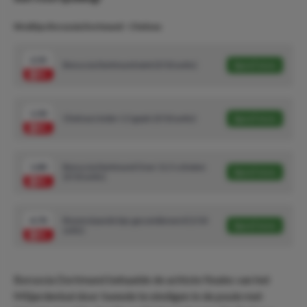
Wedtips Borussia Dortmund - Chelsea:
2.55
Borussia Dortmund wint (3/10 units)
Speel mee
1.50
Chelsea Under 1.5 goals (3/10 units)
Speel mee
1.80
Borussia Dortmund Over 11.5 schoten
Speel mee
(3/10 units)
4.70
Bovenstaande tips gecombineerd (1/10
Speel mee
units)
Borussia Dortmund behaalde de achtste finales van het
Miljardenbal door tweede te eindigen in de poule met