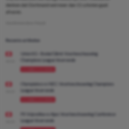
denken dat Dortmund wel meer dan 11 schoten gaat
afvuren.
Geschreven door:
Pascal
Recente artikelen
Union SG - Bodø/Glimt: Voorbeschouwing
Champions League Voorronde
08:00
VOORBESCHOUWING
Olympiakos vs NEC: Voorbeschouwing Champions
League Voorronde
08:00
VOORBESCHOUWING
FK Vojvodina vs Ajax: Voorbeschouwing Conference
League Voorronde
08:00