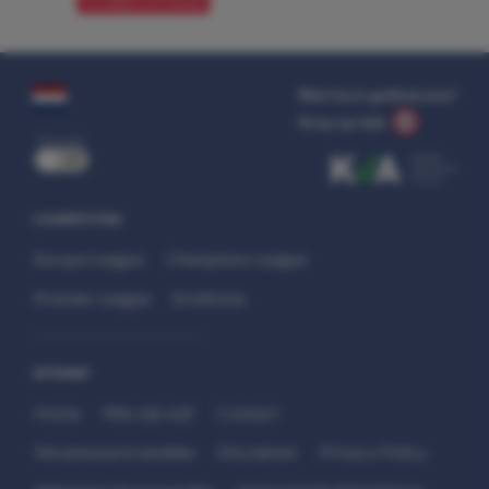
VOORBESCHOUWING
Wat kost gokken jou?
Stop op tijd.
uit
COMPETITIES
Europa League
Champions League
Premier League
Eredivisie
SITEMAP
Home
Wie zijn wij?
Contact
Verantwoord wedden
Disclaimer
Privacy Policy