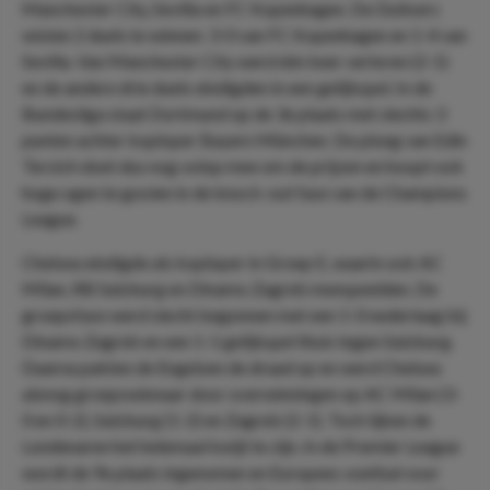
Manchester City, Sevilla en FC Kopenhagen. De Duitsers
wisten 2 duels te winnen: 3-0 van FC Kopenhagen en 1-4 van
Sevilla. Van Manchester City werd één keer verloren (2-1)
en de andere drie duels eindigden in een gelijkspel. In de
Bundesliga staat Dortmund op de 3e plaats met slechts 3
punten achter koploper Bayern München. De ploeg van Edin
Terzich doet dus nog volop mee om de prijzen en hoopt ook
hoge ogen te gooien in de knock-out fase van de Champions
League.
Chelsea eindigde als koploper in Groep E, waarin ook AC
Milan, RB Salzburg en Dinamo Zagreb meespeelden. De
groepsfase werd slecht begonnen met een 1-0 nederlaag bij
Dinamo Zagreb en een 1-1 gelijkspel thuis tegen Salzburg.
Daarna pakten de Engelsen de draad op en werd Chelsea
alsnog groepswinnaar door overwinningen op AC Milan (3-
0 en 0-2), Salzburg (1-2) en Zagreb (2-1). Toch lijken de
Londenaren het helemaal kwijt te zijn. In de Premier League
wordt de 9e plaats ingenomen en Europees voetbal voor