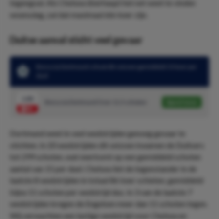
tegengoal. Als Chelsea überhaupt het net weet te vinden
woensdag, zal dat maximaal één keer zijn.
Duitse aanval sticht veel gevaar
Borussia Dortmund schoot dit seizoen gemiddeld 15 keer per
duel
1.80
Borussia Dortmund Over 11.5 schoten
Speel mee
Dortmund weet in veel wedstrijden genoeg gevaar te
stichten. In 20 wedstrijden dit seizoen kwamen de Duitsers
tot 299 schoten, wat neerkomt op een gemiddeld schoten
aantal van 15 per duel. Chelsea liet de tegenstander in de
laatste 8 wedstrijden in totaal 86 keer schieten, gemiddeld
bijna 11 schoten per wedstrijd dus. In 3 van de laatste 7
wedstrijden kregen de Engelsen meer dan 11 schoten tegen.
Wij verwachten een lastige wedstrijd voor Chelsea en