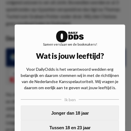
volgend seizoen is ver uit zicht. Bovendien worden er al 3
speelrondes op rij punten verspeeld en dus ligt na Thomas
Tuchel ook Graham Potter onder druk. Wij zien Chelsea
geen resultaat halen in Duitsland.
Dortmund doet goede zaken
Samen verslaan we de bookmakers!
Wat is jouw leeftijd?
Dortmund won de laatste 6 wedstrijden
Voor DailyOdds is het verantwoord wedden erg
2.55
belangrijk en daarom stemmen wij in met de richtlijnen
Borussia Dortmund wint
Speel mee
van de Nederlandse Kansspelautoriteit. Wij vragen je
daarom om eerlijk aan te geven wat jouw leeftijd is.
Na de winterstop heeft Dortmund 6 wedstrijden gespeeld
Ik ben
en die werden allemaal gewonnen. We kunnen dus wel
stellen dat de Duitsers in goede doen zijn. Het is nog
Jonger dan 18 jaar
afwachten hoe er gepresteerd wordt als er een Champions
League-ploeg op bezoek komt, maar wij verwachten weinig
Tussen 18 en 23 jaar
problemen voor de thuisploeg. Chelsea won al 3 duels op rij