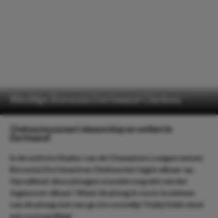
Wedtips Borussia Dortmund-Chelsea
Chelsea incasseert nieuwe klap en verliest in
Dortmund!
In de achtste finales van de Champions League nemen
Borussia Dortmund en Chelsea het tegen elkaar op.
Opvallend: deze ploegen stonden nog niet eerder
tegenover elkaar! Weet de ploeg in vorm te winnen
van de ploeg met een grote vormdip? DailyOdds doet
een voorspelling!