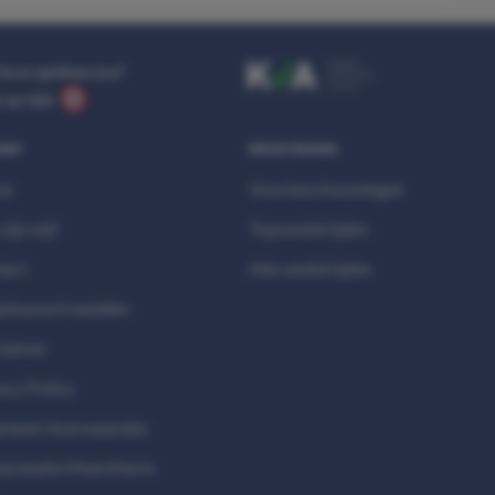
kost gokken jou?
op tijd.
MAP
WEDSTRIJDEN
me
Voorbeschouwingen
zijn wij?
Topwedstrijden
tact
Alle wedstrijden
antwoord wedden
laimer
acy Policy
emene Voorwaarden
rpretatie Matchfacts