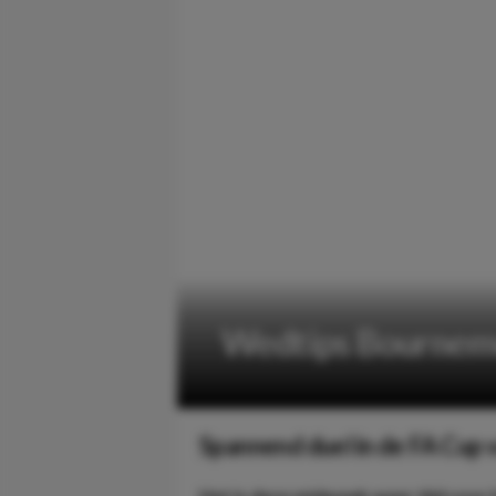
Wedtips Bournemou
Spannend duel in de FA Cup vo
Het is deze midweek weer tijd voor 