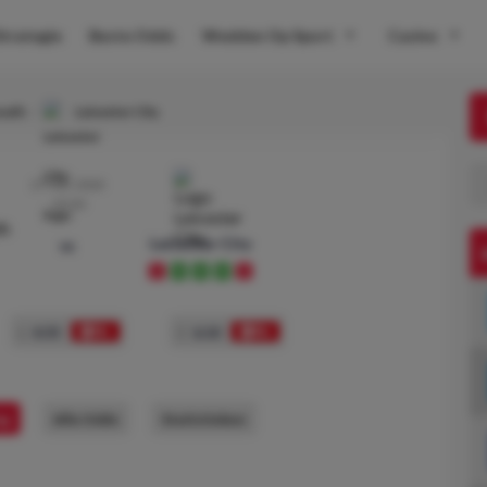
trategie
Beste Odds
Wedden Op Sport
Casino
▼
▼
outh
-
Leicester City
27 feb. 2024
19:30
Leicester City
vs
L
W
W
W
L
x
4.55
2
6.10
ng
Alle Odds
Statistieken