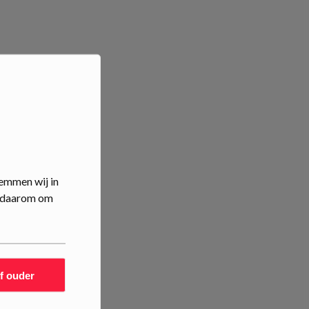
emmen wij in
je daarom om
of ouder