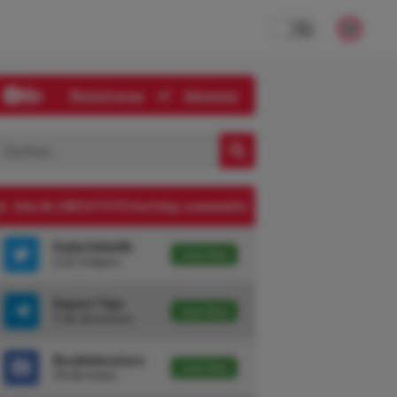
Registreren
of
Inloggen
Zoeken..
🤝 Join de GROOTSTE betting community
DailyOddsNL
Join hier
6.2k
Volgers
Expert Tips
Join hier
3.6k
abonnees
Bookiebeaters
Join hier
34.6k
leden