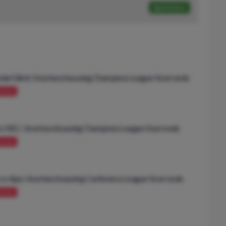
Speel mee
odø/Glimt: Voorbeschouwing Champions League Voorronde
WING
vs NEC: Voorbeschouwing Champions League Voorronde
WING
 vs Ajax: Voorbeschouwing Conference League Voorronde
WING