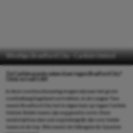
Wedtips Bradford City - Carlisle United
Zal Carlisle goede zaken doen tegen Bradford City?
Odds tot wel 5.80!
In deze voorbeschouwing mogen wij naar het grote
voetballang Engeland vertrekken. In de League Two
neemt Bradford City het in eigen huis op tegen Carlisle
United. Beide teams zijn erg goed in vorm. Deze
wedstrijd kan dan ook erg belangrijk zijn voor beide
teams in de top. Wie neemt de felbegeerde 3 punten