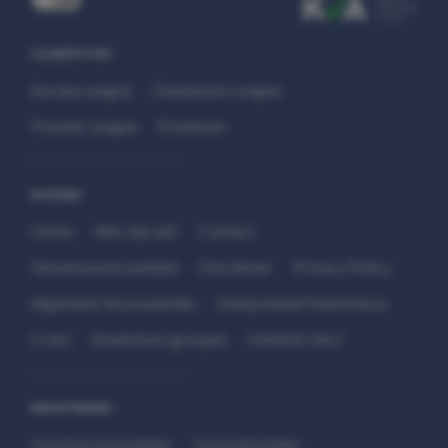
COMPETITIES
Europa League
Champions League
Premier League
Eredivisie
SITEMAP
Home
Wie zijn wij?
Contact
Verantwoord wedden
Disclaimer
Privacy Policy
Algemene Voorwaarden
Interpretatie Matchfacts
Cruks
Kwetsbare groepen
HANDS 24x7
WEDSTRIJDEN
Voorbeschouwingen
Topwedstrijden