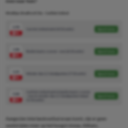
mee naar huis?
Wedtips: Bradford City - Carlisle United
2.90
Carisle United wint (4/10 units)
Speel mee
1.86
Beide teams scoren - nee (6/10 units)
Speel mee
1.61
Minder dan 2,5 doelpunten (7/10 units)
Speel mee
Carlisle United wint & beide teams scoren
5.80
- nee & minder dan 2,5 doelpunten totaal
Speel mee
(1/10 units)
Aangezien interlandvoetbal eraan komt, zijn er geen
wedstrijden meer op het hoogst niveau. Althans,