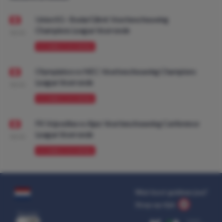
Union SG - Bodø/Glimt: Voorbeschouwing
Champions League Voorronde
08:00
VOORBESCHOUWING
Olympiakos vs NEC: Voorbeschouwing Champions
League Voorronde
08:00
VOORBESCHOUWING
FK Vojvodina vs Ajax: Voorbeschouwing Conference
League Voorronde
08:00
VOORBESCHOUWING
Wat kost gokken jou?
Stop op tijd.
uit