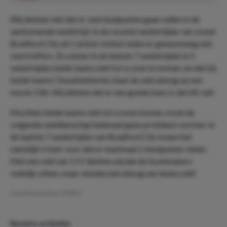
Wij denken niet dat er veel doelpunten gaan vallen in de
aankomende wedstrijd. In de recente wedstrijden van zowel
Bradford City als Carlisle United vielen er gewoonweg niet
veel treffers. Zo wisten in de laatste 7 wedstrijden in 5
wedstrijden beide teams niet tot scoren te komen, en dat bij
beide teams! Desalniettemin staat de odd alsnog op een
mooie 1.86. Wij denken dat er een goede kans is dat dit valt.
Mochten beide teams niet tot scoren komen, moet de
volgende weddenschap helemaal geen probleem vormen. In
de laatste 7 wedstrijden van Bradford City kwam het
namelijk 6 keer voor dat er maximaal 2 doelpunten vielen.
Met een odd van 1.57 denken wij dat de bookmakers
redelijk zitten, maar vinnden het alsnog een leuke odd!
Geschreven door:
PMDO
Recente artikelen