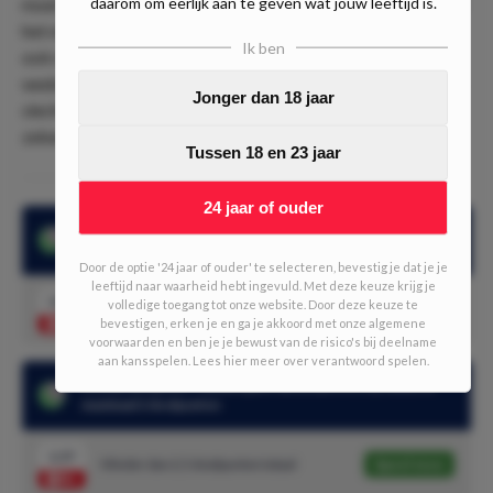
daarom om eerlijk aan te geven wat jouw leeftijd is.
moet zeker lukken tegen Bradford City, maar makkelijk zal
het niet worden. De bookmakers zitten met een 2.90 dan
Ik ben
ook niet volledig mis. Toch wist Carlisle 4 van de laatste 5
wedstrijden te winnen en speelde 1 keer gelijk. Geen enorm
Jonger dan 18 jaar
slechte statistieken. Een odd van 2.90 durven wij dan ook
zeker aan met een lage stake.
Tussen 18 en 23 jaar
24 jaar of ouder
In 5 van de laatste 7 wedstrijden van beide elftallen kwamen
niet beide teams tot scoren
Door de optie '24 jaar of ouder' te selecteren, bevestig je dat je je
leeftijd naar waarheid hebt ingevuld. Met deze keuze krijg je
1.86
volledige toegang tot onze website. Door deze keuze te
Beide teams scoren - nee
Speel mee
bevestigen, erken je en ga je akkoord met onze algemene
voorwaarden en ben je je bewust van de risico's bij deelname
aan kansspelen. Lees hier meer over verantwoord spelen.
In 6 van de laatste 7 wedstrijden van Bradford City vielen er
maximaal 2 doelpunten
1.57
Minder dan 2,5 doelpunten totaal
Speel mee