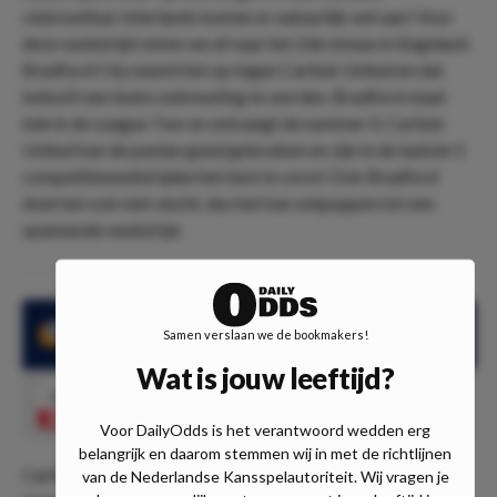
clubvoetbal. Interlands komen er natuurlijk wel aan! Voor
deze wedstrijd reizen we af naar het 2de niveau in Engeland.
Bradford City neemt het op tegen Carlisle United en dat
belooft een leuke ontmoeting te worden. Bradford staat
6de in de League Two en ontvangt de nummer 4. Carlisle
United kan de punten goed gebruiken en zijn in de laatste 5
competitiewedstrijden het best in vorm! Ook Bradford
doet het ook niet slecht, dus het kan ontpoppen tot een
spannende wedstrijd.
Carlisle heeft de laatste 5 competitiwedstrijden niet verloren
Samen verslaan we de bookmakers!
Wat is jouw leeftijd?
2.90
Carlisle United wint
Speel mee
Voor DailyOdds is het verantwoord wedden erg
belangrijk en daarom stemmen wij in met de richtlijnen
Carlisle United doet het goed en wil dit doorzetten. Dit
van de Nederlandse Kansspelautoriteit. Wij vragen je