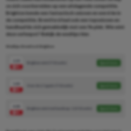
ze zich voorbereiden op een uitdagende competitie.
Brighton kende een fantastisch seizoen en werd 6e in
de competitie. Brentford had ook een topseizoen en
handhaafde zich gemakkelijk met een 9e plek. Wie wint
deze oefenpot? Bekijk de wedtips hier.
Wedtips: Brentford-Brighton
2.20
Brighton wint (7/10 units)
Speel mee
1.66
Over de 2.5 goals (7/10 units)
Speel mee
4.00
Brighton wint met handicap -1 (3/10 units)
Speel mee