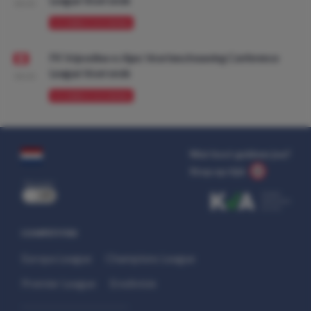
08:00
VOORBESCHOUWING
FK Vojvodina vs Ajax: Voorbeschouwing Conference
League Voorronde
08:00
VOORBESCHOUWING
Wat kost gokken jou?
Stop op tijd.
uit
COMPETITIES
Europa League
Champions League
Premier League
Eredivisie