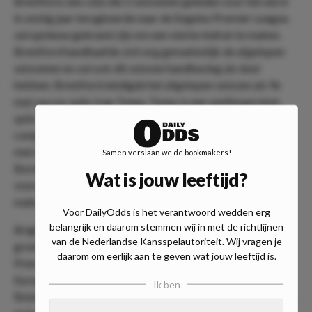
Brentford, een club die 2 seizoenen geleden voor het eerst
in zestig jaar terugkeerde naar de Engelse Premier League,
zal opnieuw gebrand zijn om een sterke indruk te maken.
Brentford handhaafde zich erg gemakkelijk de afgelopen
seizoenen en zal ook dit seizoen handhaving als doel
hebben. Brentford eindigde het afgelopen seizoen als 9e
met succes spits Ivan Toney. Toney is een veelbesproken
spits na de bekendmaking van zijn gokactiviteiten in de
competitie. Brentford is de voorbereiding matig begonnen
met een nederlaag tegen Fullham en een gelijkspel tegen
Samen verslaan we de bookmakers!
Boreham Wood. Brentford hoopt de goede vorm te vinden
Wat is jouw leeftijd?
voordat de Premier League begint en wil de volgende stap
maken tegen Brighton.
Voor DailyOdds is het verantwoord wedden erg
belangrijk en daarom stemmen wij in met de richtlijnen
Brighton kent succesvolle jaren, wat elk jaar steeds verder
van de Nederlandse Kansspelautoriteit. Wij vragen je
groeit. Het afgelopen seizoen werd de ploeg zelfs 6e in de
daarom om eerlijk aan te geven wat jouw leeftijd is.
Premier League, wat ervoor zorgt dat Brighton zelfs
Europees voetbal gaat spelen. De ploeg onder leiding van
Ik ben
Roberto De Zerbi hoopt dit jaar opnieuw goed te presteren