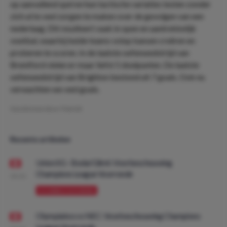
op aanvallend spel en hun tactische variaties testen zonder
zich al te veel zorgen te maken over de gevolgen van een
nederlaag. Dit resulteert vaak in open en aantrekkelijk
voetbal, waarbij beide teams volop kansen creëren en
proberen te scoren. In de laatste oefenwedstrijd van
Brentford vielen er maar liefst 5 doelpunten. De laatste
oefenwedstrijd van Brighton bestond uit 7 goals. Ook nu
verwachten we veel goals.
Geschreven door:
Patrick
Recente artikelen
Union SG - Bodø/Glimt: Voorbeschouwing
Champions League Voorronde
08:00
VOORBESCHOUWING
Olympiakos vs NEC: Voorbeschouwing Champions
League Voorronde