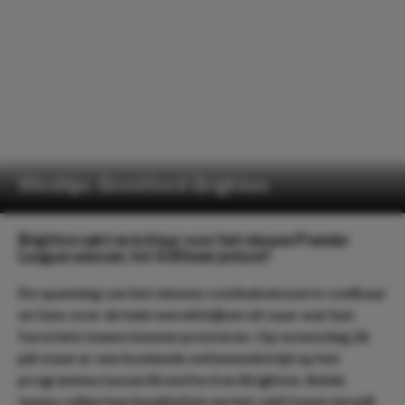
Wedtips: Brentford-Brighton
Brighton wint en is klaar voor het nieuwe Premier
League seizoen; tot 4.00 keer je inzet!
De spanning van het nieuwe voetbalseizoen is voelbaar
en fans over de hele wereld kijken uit naar wat hun
favoriete teams kunnen presteren. Op woensdag 26
juli staat er een boeiende oefenwedstrijd op het
programma tussen Brentford en Brighton. Beide
teams zullen hun kwaliteiten op het veld tonen terwijl