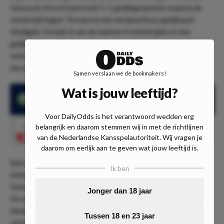
Genoa én Ascoli werd met 1-1 gelijkgespeeld, waarna de
wedstrijd tegen Ternana in een doelpuntloos gelijkspel
eindigde. Omdat 4 van de laatste 4 wedstrijden in een
gelijkspel eindigden denken wij dat dit zondagmiddag ook
weer het geval gaat zijn. We zetten daarom wederom in op
een gelijkspel.
Samen verslaan we de bookmakers!
Wat is jouw leeftijd?
4 van de laatste 4 wedstrijden van Brescia eindigden in een
gelijkspel
Voor DailyOdds is het verantwoord wedden erg
belangrijk en daarom stemmen wij in met de richtlijnen
3.30
Gelijkspel
Speel mee
van de Nederlandse Kansspelautoriteit. Wij vragen je
daarom om eerlijk aan te geven wat jouw leeftijd is.
Spal staat er wat minder goed voor, maar speelt de laatste
Ik ben
weken ook regelmatig gelijk. Na een 1-0 nederlaag tegen
Genoa werd er met maar liefst 5-0 van Cosenza gewonnen.
Jonger dan 18 jaar
De wedstrijden tegen F.C. Südtirol (1-1) en Ternana (0-0)
eindigden in een gelijkspel, waarna van Benevento met 1-2
Tussen 18 en 23 jaar
verloren werd. Omdat bij de uitploeg 2 van de laatste 3