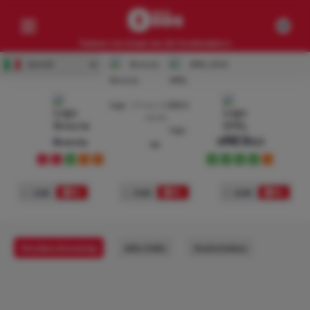
Samen verslaan we de bookmakers
Serie B
Brescia
-
SPAL 2013
Competities
27 nov. 2022
Geen resultaten
14:00
Clubs
Brescia
SPAL 2013
vs
Geen resultaten
L
L
W
D
D
W
W
W
W
D
Artikelen
1
1.83
x
3.40
2
4.40
Geen resultaten
Voorbeschouwing
Alle Odds
Statistieken