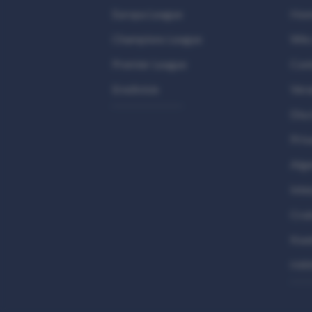
Europa League
Ho
Champions League
Wie 
Premier League
Con
Eredivisie
Ver
Disc
Priv
Alg
Inte
Cru
Kwe
HAN