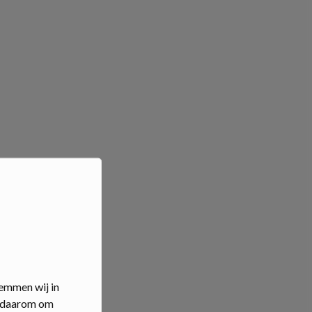
emmen wij in
je daarom om