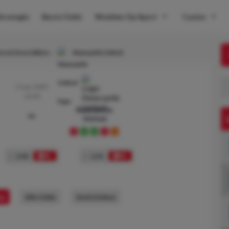
trategie
Beste Odds
Wedden Op Sport
Casino
▼
▼
on & Hove Albion
-
Newcastle United
2 sep. 2023
16:30
Newcastle
vs
United
L
W
W
L
D
x
3.90
2
2.55
ng
Alle Odds
Statistieken