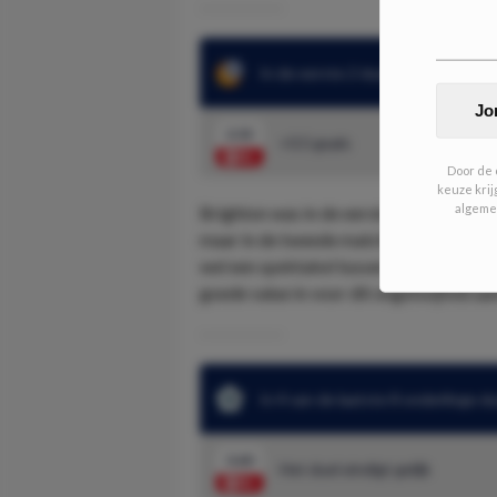
In de eerste 2 duels van Brighton 
Artikelen
Jo
2.32
+3.5 goals
Door de o
keuze krij
algemen
Brighton was in de eerste 2 duels betrokk
maar in de tweede match moest Verbrug
wel een spektakel tussen de 2 teams. De
goede value in voor dit ongetwijfeld aan
In 4 van de laatste 8 onderlinge 
3.60
Het duel eindigt gelijk