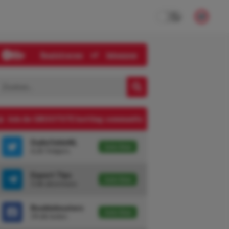
Registreren
of
Inloggen
Zoeken..
🤝 Join de GROOTSTE betting community
DailyOddsNL
Join hier
6.2k
Volgers
Expert Tips
Join hier
3.6k
abonnees
Bookiebeaters
Join hier
34.6k
leden