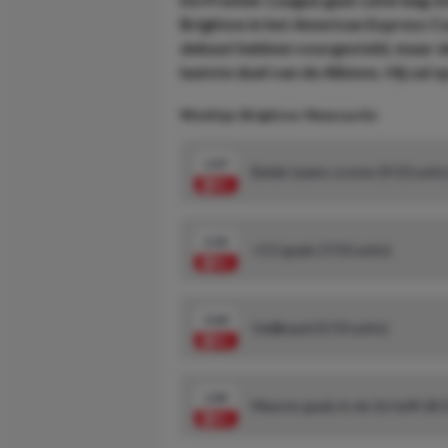
Brighton in het American Express C
debuut hebben voorgesteld, maar de
laatste duel van de Albions. Hij zal 
Wedtips Brighton-Newcastle
1.47
Beide teams scoren (9/10 units
2.32
+3.5 goals (7/10 units)
3.60
Gelijkspel (5/10 units)
1.85
Meeste goals in de 2e helft (8/1