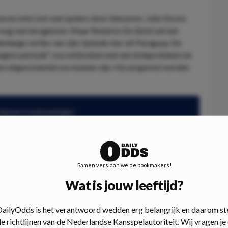
a en mist ook wat spelers door blessures. Julio Enciso
n nog wel terugkeren. Maar Roberto De Zerbi wil een
lange verlies van zijn rijzende ster uit Paraguay. De
langere periode" zou ontbreken met een knieprobleem en
en uitgeschakeld zou kunnen zijn. Hij zal gemist worden
 laatste 5 ontmoetingen
Speel mee
Geen resultaten
Samen verslaan we de bookmakers!
it seizoen en beide teams zullen ook wel gaan scoren in
Wat is jouw leeftijd?
van de laatste 5 wedstrijden tegen elkaar gescoord, dus we
 ambities en die allebei willen aanvallen en scoren. De
ailyOdds is het verantwoord wedden erg belangrijk en daarom st
eerd en dat is de centen wel waard.
e richtlijnen van de Nederlandse Kansspelautoriteit. Wij vragen 