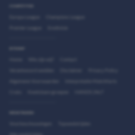
COMPETITIES
Europa League
Champions League
Premier League
Eredivisie
SITEMAP
Home
Wie zijn wij?
Contact
Verantwoord wedden
Disclaimer
Privacy Policy
Algemene Voorwaarden
Interpretatie Matchfacts
Cruks
Kwetsbare groepen
HANDS 24x7
WEDSTRIJDEN
Voorbeschouwingen
Topwedstrijden
Alle wedstrijden