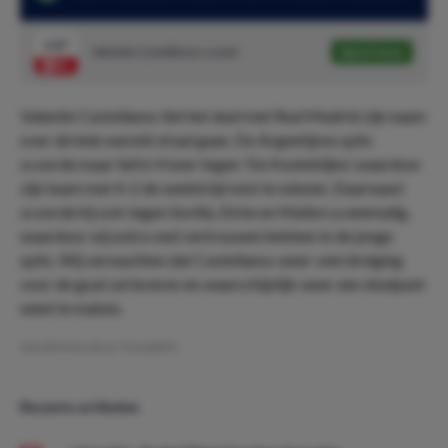
2.87
Valentin Castellanos scoort
Speel mee
Valentin Castellanos liet het duel met Real Madrid zijn naam
over de hele wereld viraal gaan. De Argentijnse spits
scoorde maar liefst 4 keer tegen 'De Koninklijke', waardoor
zijn team met 4-2 de wedstrijd wist te winnen. Daarnaast
scoorde hij ook tegen Sevilla, Elche en Mallorca eenmalig,
waardoor wij extra veel vertrouwen hebben in de jonge
spits. Wij verwachten dat Castellanos weer veel dreiging
voor de goal zal leveren en waarschijnlijk weer een doelpunt
weet te maken.
Geschreven door:
YoramDO
Recente artikelen