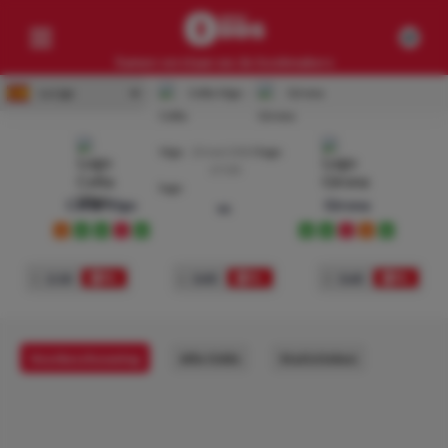
Samen verslaan we de bookmakers
La Liga
Celta Vigo
-
Girona
Competities
23 mei 2023
Geen resultaten
17:30
Clubs
Celta Vigo
Girona
vs
Geen resultaten
D
W
W
L
W
W
W
L
D
W
Artikelen
1
2.10
x
3.45
2
3.65
Geen resultaten
Voorbeschouwing
Alle Odds
Statistieken