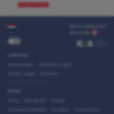
VOORBESCHOUWING
Wat kost gokken jou?
Stop op tijd.
uit
COMPETITIES
Europa League
Champions League
Premier League
Eredivisie
SITEMAP
Home
Wie zijn wij?
Contact
Verantwoord wedden
Disclaimer
Privacy Policy