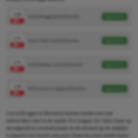
2.08
Cercle Brugge wint (6/10 units)
Speel mee
2.70
Ayase Ueda scoort (5/10 units)
Speel mee
2.70
Kevin Denkey scoort (4/10 units)
Speel mee
1.98
BTS Ja & over 2.5 goals (4/10 units)
Speel mee
Cercle Brugge en Westerlo kenden beiden een zeer
behoorlijke start in de Jupiler Pro League. De clubs staan op
de negende en zevende plaats en de afstand op de ranglijst
is beperkt tot slechts een punt. Daarmee doen beide teams