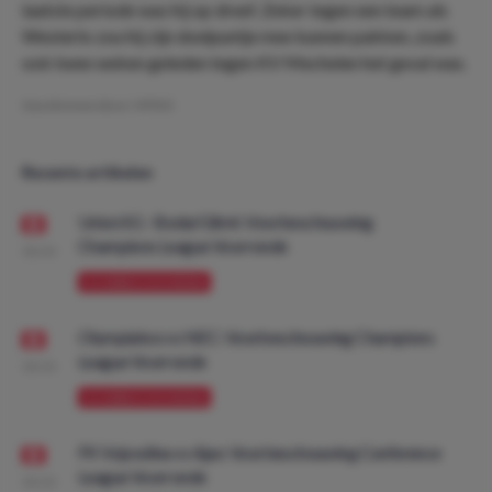
laatste periode was hij op dreef. Zeker tegen een team als
Westerlo zou hij zijn doelpuntje mee kunnen pakken, zoals
ook twee weken geleden tegen KV Mechelen het geval was.
Geschreven door:
VPDO
Recente artikelen
Union SG - Bodø/Glimt: Voorbeschouwing
Champions League Voorronde
08:00
VOORBESCHOUWING
Olympiakos vs NEC: Voorbeschouwing Champions
League Voorronde
08:00
VOORBESCHOUWING
FK Vojvodina vs Ajax: Voorbeschouwing Conference
League Voorronde
08:00