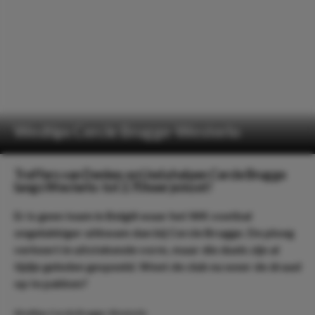
Wedtips Cercle Brugge-Westerlo
Treffers van Denkey en Ueda helpen Cercle Brugge
langs Westerlo: tot 2.70 keer je inzet!
Er is geen team in België waar het WK voetbal
ongelukkiger uitkwam dan bij Cercle Brugge. De ploeg
verkeert in uitstekende vorm, maar die duels zijn al
tijdje geleden gespeeld. Weet de club nu weer de draad
op te pakken?
Wedtips Cercle Brugge-Westerlo